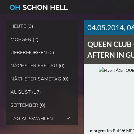
O
H
SCHO
N
HELL
HEUTE (0)
04.05.2014, 0
MORGEN (2)
QUEEN CLUB 
UEBERMORGEN (0)
AFTERN IN G
NÄCHSTER FREITAG (0)
NÄCHSTER SAMSTAG (0)
AUGUST (17)
SEPTEMBER (0)
TAG AUSWÄHLEN
...morgens im Puff ❤ ME