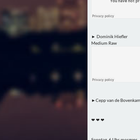
► Dominik Hiefler
Medium Raw
►Cepp van de Bovenkam
❤ ❤ ❤
Sonntag, 6 Uhr morgens