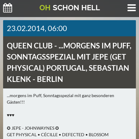
O
H
SCHO
N
HELL
H
23.02.2014, 06:00
E
U
QUEEN CLUB -
...MORGENS IM PUFF,
T
E
SONNTAGSSPEZIAL MIT JEPE (GET
(
PHYSICAL) PORTUGAL, SEBASTIAN
0
)
KLENK - BERLIN
M
...morgens im Puff, Sonntagsspezial mit ganz besonderen
O
Gästen!!!
R
G
♥♥♥
E
✪ JEPE - JOHNWAYNES ✪
N
GET PHYSICAL • CÉCILLE • DEFECTED • BLOSSOM
(