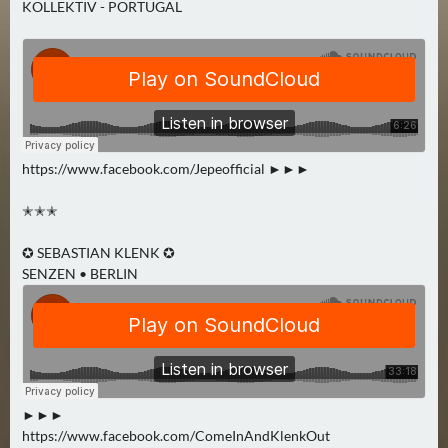
KOLLEKTIV - PORTUGAL
2
)
U
E
B
E
https://www.facebook.com/Jepeofficial ►►►
R
M
✭✭✭
O
✪ SEBASTIAN KLENK ✪
R
SENZEN • BERLIN
G
E
N
(
2
)
►►►
https://www.facebook.com/ComeInAndKlenkOut