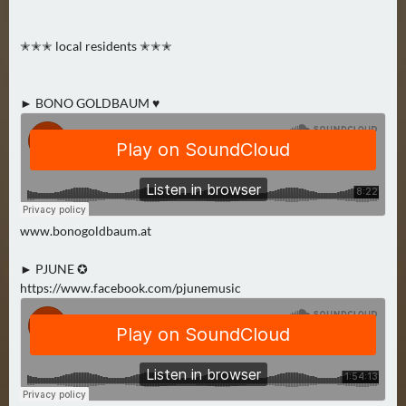
N
Ä
C
✭✭✭ local residents ✭✭✭
H
S
► BONO GOLDBAUM ♥
T
E
R
F
R
E
www.bonogoldbaum.at
I
T
► PJUNE ✪
A
https://www.facebook.com/pjunemusic
G
(
0
)