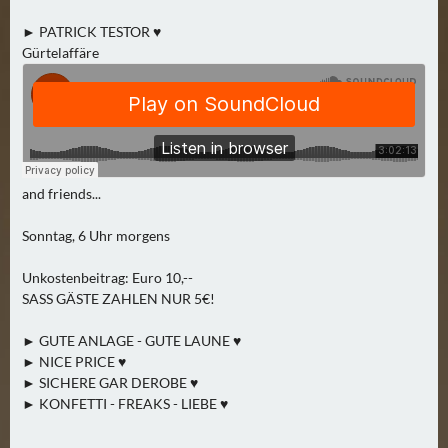
N
► PATRICK TESTOR ♥
Ä
Gürtelaffäre
C
H
S
T
E
R
and friends...
S
A
Sonntag, 6 Uhr morgens
M
S
Unkostenbeitrag: Euro 10,--
T
SASS GÄSTE ZAHLEN NUR 5€!
A
► GUTE ANLAGE - GUTE LAUNE ♥
G
► NICE PRICE ♥
(
► SICHERE GAR DEROBE ♥
0
► KONFETTI - FREAKS - LIEBE ♥
)