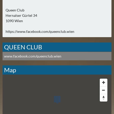
A
Queen Club
U
Hernalser Gürtel 34
G
1090 Wien
U
S
https://www.facebook.com/queenclub.wien
T
(
QUEEN CLUB
1
7
www.facebook.com/queenclub.wien
)
Map
S
E
P
T
E
M
B