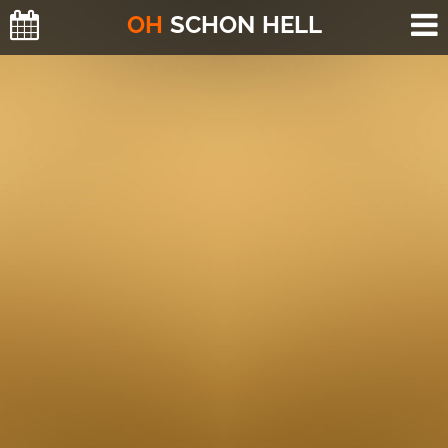
O
H
SCHO
N
HELL
H
E
U
T
E
(
2
)
M
O
R
G
E
N
(