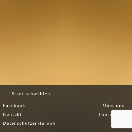
0
)
U
E
B
E
R
M
O
R
G
E
Stadt auswählen
N
(
Facebook
Über uns
0
Kontakt
Impressum
)
Datenschutzerklärung