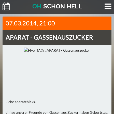
O
H
SCHO
N
HELL
H
07.03.2014, 21:00
E
U
APARAT -
GASSENAUSZUCKER
T
E
(
2
)
M
O
R
G
E
Liebe aparatchicks,
N
(
einige unserer Freunde von Gassen aus Zucker haben Geburtstag,