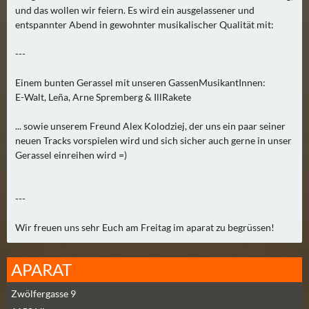
0
und das wollen wir feiern. Es wird ein ausgelassener und
entspannter Abend in gewohnter musikalischer Qualität mit:
)
---
U
E
Einem bunten Gerassel mit unseren GassenMusikantInnen:
B
E-Walt, Leña, Arne Spremberg & IllRakete
E
... sowie unserem Freund Alex Kolodziej, der uns ein paar seiner
R
neuen Tracks vorspielen wird und sich sicher auch gerne in unser
M
Gerassel einreihen wird =)
O
R
G
---
E
N
Wir freuen uns sehr Euch am Freitag im aparat zu begrüssen!
(
0
APARAT
)
Zwölfergasse 9