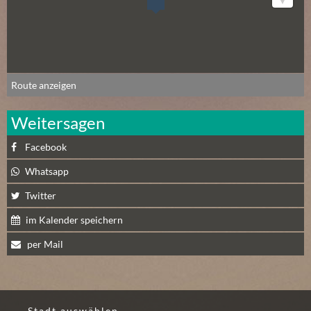
N
Ä
C
H
S
T
Route anzeigen
E
R
Weitersagen
F
Facebook
R
E
Whatsapp
I
Twitter
T
A
im Kalender speichern
G
per Mail
(
0
)
Stadt auswählen