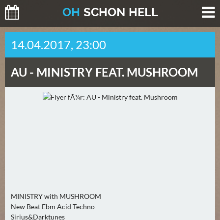
O
H
SCHO
N
HELL
H
14.04.2017, 23:00
E
U
AU -
MINISTRY FEAT. MUSHROOM
T
E
(
2
)
M
O
R
G
E
MINISTRY with MUSHROOM
N
New Beat Ebm Acid Techno
(
Sirius&Darktunes