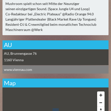
0
Mushroom spielt schon seit Mitte der Neunziger
seinen einzigartigen Sound. (Space Jungle U4 und Loop)
)
Co-Redakteur bei „Electric Plateaus“ @Radio Orange 94.0
Langjähriger Plattendealer (Black Market Rave Up Tongues)
U
Resident-DJ & Crewmitglied beim monatlichen Technoclub
E
Maschinenraum @Werk
B
E
AU
R
M
AU, Brunnengasse 76
O
1160
Vienna
R
G
www.viennau.com
E
N
Map
(
0
)