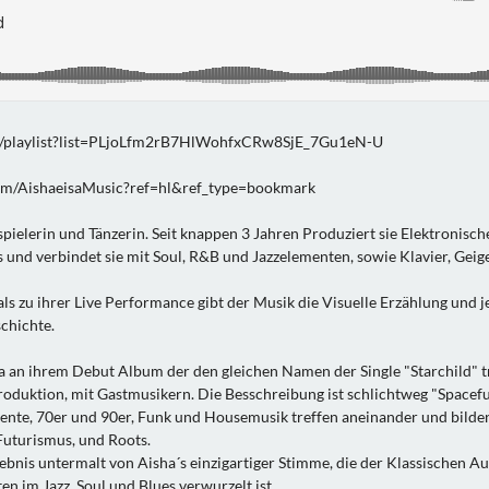
m/playlist?list=PLjoLfm2rB7HlWohfxCRw8SjE_7Gu1eN-U
om/AishaeisaMusic?ref=hl&ref_type=bookmark
spielerin und Tänzerin. Seit knappen 3 Jahren Produziert sie Elektronisc
 und verbindet sie mit Soul, R&B und Jazzelementen, sowie Klavier, Geig
ls zu ihrer Live Performance gibt der Musik die Visuelle Erzählung und 
chichte.
 an ihrem Debut Album der den gleichen Namen der Single "Starchild" t
roduktion, mit Gastmusikern. Die Besschreibung ist schlichtweg "Spacefu
ente, 70er und 90er, Funk und Housemusik treffen aneinander und bilde
Futurismus, und Roots.
lebnis untermalt von Aisha´s einzigartiger Stimme, die der Klassischen A
en im Jazz, Soul und Blues verwurzelt ist.