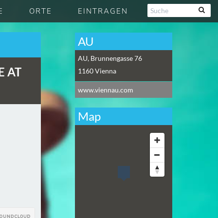
E
ORTE
EINTRAGEN
AU
AU, Brunnengasse 76
E AT
1160
Vienna
www.viennau.com
Map