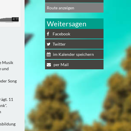
Route anzeigen
Weitersagen
Facebook
Twitter
im Kalender speichern
he Musik
per Mail
e und
jeder Song
rägt. 11
nk".
n
usbildung