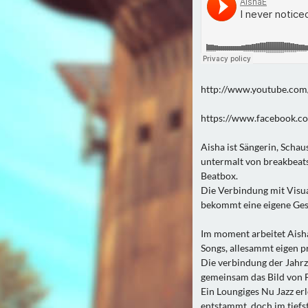
http://www.youtube.co
https://www.facebook.c
Aisha ist Sängerin, Schau
untermalt von breakbeats
Beatbox.
Die Verbindung mit Visua
bekommt eine eigene Ges
Im moment arbeitet Aisha
Songs, allesammt eigen p
Die verbindung der Jahrz
gemeinsam das Bild von 
Ein Loungiges Nu Jazz er
entstammt, doch im tiefst