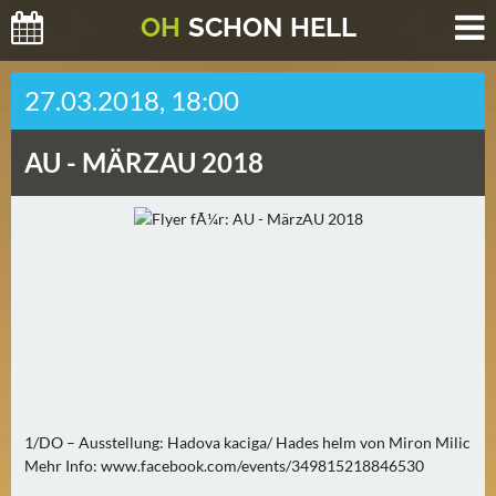
O
H
SCHO
N
HELL
H
27.03.2018, 18:00
E
U
AU -
MÄRZAU 2018
T
E
(
2
)
M
O
R
G
E
1/DO – Ausstellung: Hadova kaciga/ Hades helm von Miron Milic
N
Mehr Info: www.facebook.com/events/349815218846530
(