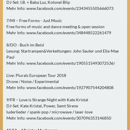
N
DJ-Set: I.B. + Baba Luz, Kolonel Blip
Ä
Mehr Info: www.facebook.com/events/2343455505666073
C
7/MI – Free Forms - Just Music
H
Free forms of music and dance meeting & open session
S
Mehr Info: www.facebook.com/events/348448522261479
T
E
8/DO - Buch im Beisl
R
Lesung: Startrampen&Verkettungen: John Sauter und Ella-Mae
F
Paul
R
Mehr Info: www.facebook.com/events/1905515493072536/
E
Live: Plurals European Tour 2018
I
Drone / Noise / Experimental
T
Mehr Info: www.facebook.com/events/1927907544204808
A
G
9/FR – Love is Strange Night with Kate Kristal
(
DJ-Set: Kate Kristal, Power, Samt Sirene
0
luderlieder / spank-pop / microwave / laser-love
Mehr Info: www.facebook.com/events/307096353146850
)