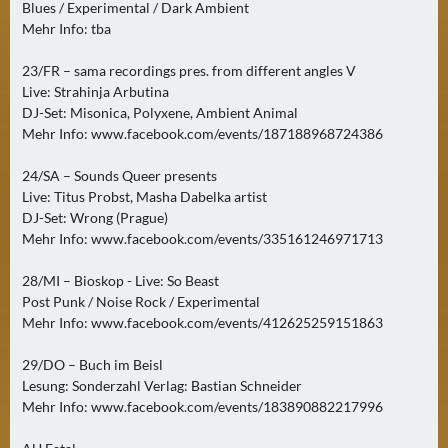
E
Blues / Experimental / Dark Ambient
R
Mehr Info: tba
(
23/FR – sama recordings pres. from different angles V
0
Live: Strahinja Arbutina
)
DJ-Set: Misonica, Polyxene, Ambient Animal
Mehr Info: www.facebook.com/events/187188968724386
24/SA – Sounds Queer presents
Live: Titus Probst, Masha Dabelka artist
DJ-Set: Wrong (Prague)
Mehr Info: www.facebook.com/events/335161246971713
28/MI – Bioskop - Live: So Beast
Post Punk / Noise Rock / Experimental
Mehr Info: www.facebook.com/events/412625259151863
29/DO – Buch im Beisl
Lesung: Sonderzahl Verlag: Bastian Schneider
Mehr Info: www.facebook.com/events/183890882217996