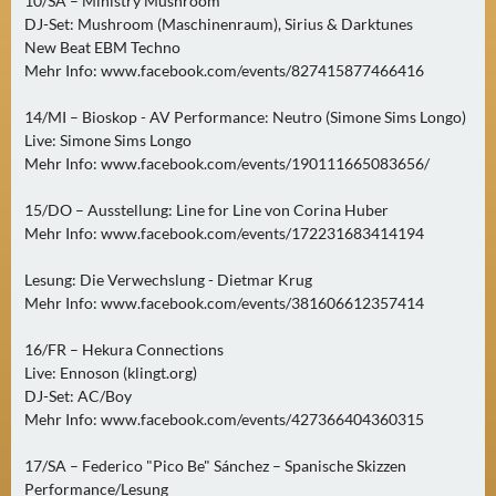
10/SA – Ministry Mushroom
N
DJ-Set: Mushroom (Maschinenraum), Sirius & Darktunes
Ä
New Beat EBM Techno
C
Mehr Info: www.facebook.com/events/827415877466416
H
S
14/MI – Bioskop - AV Performance: Neutro (Simone Sims Longo)
Live: Simone Sims Longo
T
Mehr Info: www.facebook.com/events/190111665083656/
E
R
15/DO – Ausstellung: Line for Line von Corina Huber
S
Mehr Info: www.facebook.com/events/172231683414194
A
M
Lesung: Die Verwechslung - Dietmar Krug
S
Mehr Info: www.facebook.com/events/381606612357414
T
16/FR – Hekura Connections
A
Live: Ennoson (klingt.org)
G
DJ-Set: AC/Boy
(
Mehr Info: www.facebook.com/events/427366404360315
0
)
17/SA – Federico "Pico Be" Sánchez – Spanische Skizzen
Performance/Lesung