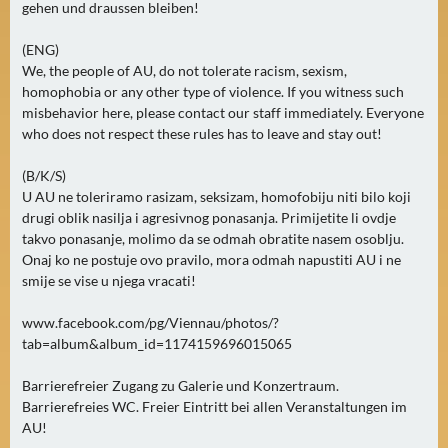
gehen und draussen bleiben!
(ENG)
We, the people of AU, do not tolerate racism, sexism,
homophobia or any other type of violence. If you witness such
misbehavior here, please contact our staff immediately. Everyone
who does not respect these rules has to leave and stay out!
(B/K/S)
U AU ne toleriramo rasizam, seksizam, homofobiju niti bilo koji
drugi oblik nasilja i agresivnog ponasanja. Primijetite li ovdje
takvo ponasanje, molimo da se odmah obratite nasem osoblju.
Onaj ko ne postuje ovo pravilo, mora odmah napustiti AU i ne
smije se vise u njega vracati!
www.facebook.com/pg/Viennau/photos/?
tab=album&album_id=1174159696015065
Barrierefreier Zugang zu Galerie und Konzertraum.
Barrierefreies WC. Freier Eintritt bei allen Veranstaltungen im
AU!