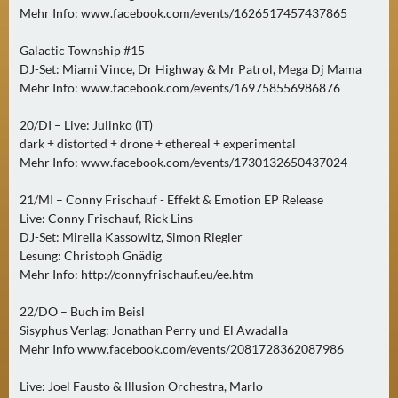
Mehr Info: www.facebook.com/events/1626517457437865
A
U
Galactic Township #15
G
DJ-Set: Miami Vince, Dr Highway & Mr Patrol, Mega Dj Mama
U
Mehr Info: www.facebook.com/events/169758556986876
S
T
20/DI – Live: Julinko (IT)
dark ± distorted ± drone ± ethereal ± experimental
(
Mehr Info: www.facebook.com/events/1730132650437024
1
7
21/MI – Conny Frischauf - Effekt & Emotion EP Release
)
Live: Conny Frischauf, Rick Lins
DJ-Set: Mirella Kassowitz, Simon Riegler
S
Lesung: Christoph Gnädig
E
Mehr Info: http://connyfrischauf.eu/ee.htm
P
22/DO – Buch im Beisl
T
Sisyphus Verlag: Jonathan Perry und El Awadalla
E
Mehr Info www.facebook.com/events/2081728362087986
M
B
Live: Joel Fausto & Illusion Orchestra, Marlo