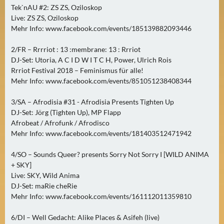
0
Tek`nAU #2: ZS ZS, Oziloskop
Live: ZS ZS, Oziloskop
)
Mehr Info: www.facebook.com/events/185139882093446
U
2/FR – Rrrriot : 13 :membrane: 13 : Rrriot
E
DJ-Set: Utoria, A C I D W I T C H, Power, Ulrich Rois
B
Rrriot Festival 2018 – Feminismus für alle!
E
Mehr Info: www.facebook.com/events/851051238408344
R
3/SA – Afrodisia #31 - Afrodisia Presents Tighten Up
M
DJ-Set: Jörg (Tighten Up), MP Flapp
O
Afrobeat / Afrofunk / Afrodisco
R
Mehr Info: www.facebook.com/events/181403512471942
G
E
4/SO – Sounds Queer? presents Sorry Not Sorry I [WILD ANIMA
N
+ SKY]
Live: SKY, Wild Anima
(
DJ-Set: maRie cheRie
0
Mehr Info: www.facebook.com/events/161112011359810
)
6/DI – Well Gedacht: Alike Places & Asifeh (live)