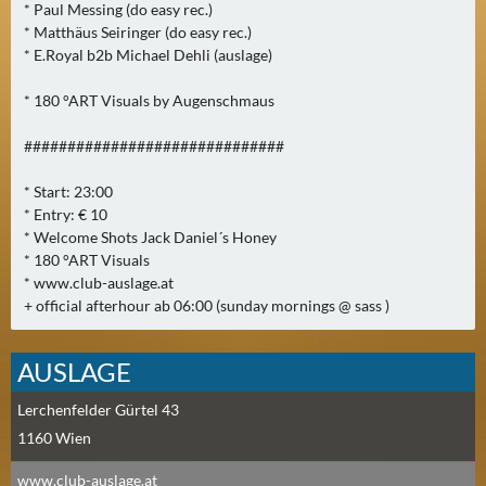
* Paul Messing (do easy rec.)
2
* Matthäus Seiringer (do easy rec.)
)
* E.Royal b2b Michael Dehli (auslage)
U
* 180 °ART Visuals by Augenschmaus
E
##############################
B
E
* Start: 23:00
R
* Entry: € 10
M
* Welcome Shots Jack Daniel´s Honey
O
* 180 °ART Visuals
R
* www.club-auslage.at
G
+ official afterhour ab 06:00 (sunday mornings @ sass )
E
N
AUSLAGE
(
2
Lerchenfelder Gürtel 43
)
1160
Wien
www.club-auslage.at