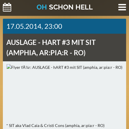
O
H
SCHO
N
HELL
H
17.05.2014, 23:00
E
U
AUSLAGE -
HART #3 MIT SIT
T
E
(AMPHIA, AR:PIA:R - RO)
(
0
)
M
O
R
G
E
N
* SIT aka Vlad Caia & Cristi Cons (amphia, ar:pia:r - RO)
(