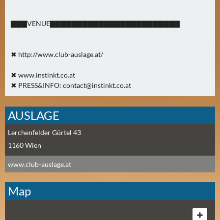
A
U
▇▇▇VENUE▇▇▇▇▇▇▇▇▇▇▇▇▇▇▇▇▇▇▇▇▇▇▇▇
G
U
✖ http://www.club-auslage.at/
S
T
✖ www.instinkt.co.at
(
✖ PRESS&INFO:
contact@instinkt.co.at
1
7
AUSLAGE
)
Lerchenfelder Gürtel 43
S
1160
Wien
E
P
www.club-auslage.at
T
E
Map
M
B