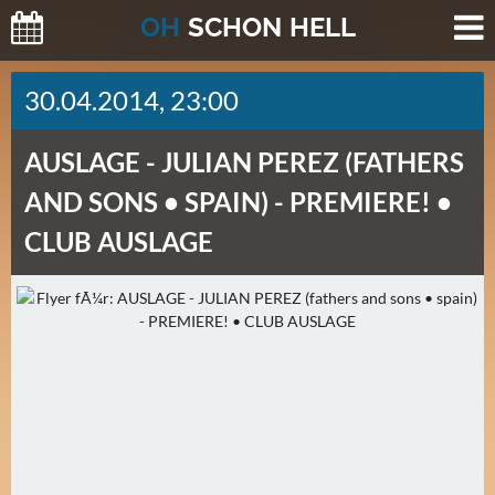
O
H
SCHO
N
HELL
H
30.04.2014, 23:00
E
U
AUSLAGE -
JULIAN PEREZ (FATHERS
T
E
AND SONS • SPAIN) - PREMIERE! •
(
CLUB AUSLAGE
2
)
M
O
R
G
E
N
(