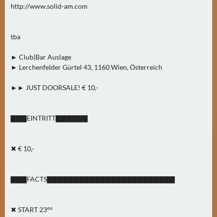
N
http://www.solid-am.com
Ä
C
tba
H
S
► Club|Bar Auslage
T
► Lerchenfelder Gürtel 43, 1160 Wien, Österreich
E
R
►► JUST DOORSALE! € 10,-
S
A
▇▇▇EINTRITT▇▇▇▇▇▇
M
S
T
✖ € 10,-
A
G
(
▇▇▇FACTS▇▇▇▇▇▇▇▇▇▇▇▇▇▇▇▇▇▇▇▇▇▇▇▇
0
)
✖ START 23°°