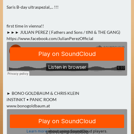
2
Saris B-day ultraspezial,... !!!
)
first time in vienna!!
U
►►► JULIAN PEREZ ( Fathers and Sons / tINI & THE GANG)
E
https://www.facebook.com/JulianPerezOfficial
B
E
R
M
O
R
G
E
► BONO GOLDBAUM & CHRIS KLEIN
N
iNSTINKT • PANIC ROOM
(
www.bonogoldbaum.at
0
)