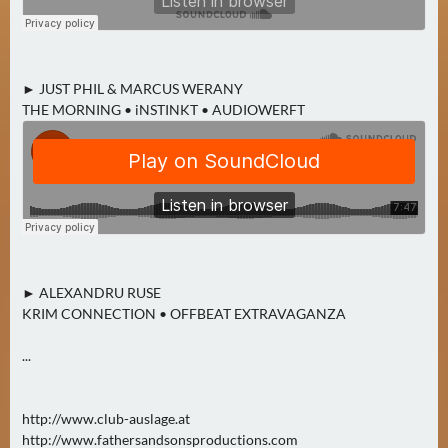
N
Ä
C
H
► JUST PHIL & MARCUS WERANY
S
THE MORNING • iNSTINKT • AUDIOWERFT
T
E
R
F
R
E
I
T
► ALEXANDRU RUSE
A
KRIM CONNECTION • OFFBEAT EXTRAVAGANZA
G
...
(
0
)
http://www.club-auslage.at
http://www.fathersandsonsproductions.com