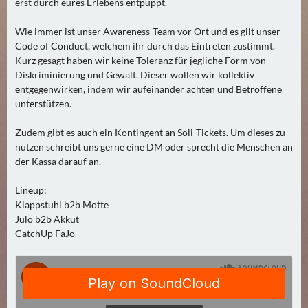
erst durch eures Erlebens entpuppt.
2
)
Wie immer ist unser Awareness-Team vor Ort und es gilt unser
Code of Conduct, welchem ihr durch das Eintreten zustimmt.
U
Kurz gesagt haben wir keine Toleranz für jegliche Form von
Diskriminierung und Gewalt. Dieser wollen wir kollektiv
E
entgegenwirken, indem wir aufeinander achten und Betroffene
B
unterstützen.
E
R
Zudem gibt es auch ein Kontingent an Soli-Tickets. Um dieses zu
M
nutzen schreibt uns gerne eine DM oder sprecht die Menschen an
O
der Kassa darauf an.
R
Lineup:
G
Klappstuhl b2b Motte
E
Julo b2b Akkut
N
CatchUp FaJo
(
2
)