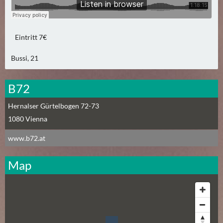
N
Ä
C
H
Eintritt 7€
S
Bussi, 21
T
E
R
B72
F
Hernalser Gürtelbogen 72-73
R
1080
Vienna
E
I
www.b72.at
T
A
Map
G
(
0
)