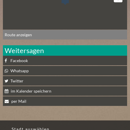
N
Ä
C
H
S
Route anzeigen
T
E
Weitersagen
R
S
Facebook
A
Whatsapp
M
S
Twitter
T
im Kalender speichern
A
G
per Mail
(
0
)
Stadt auswählen