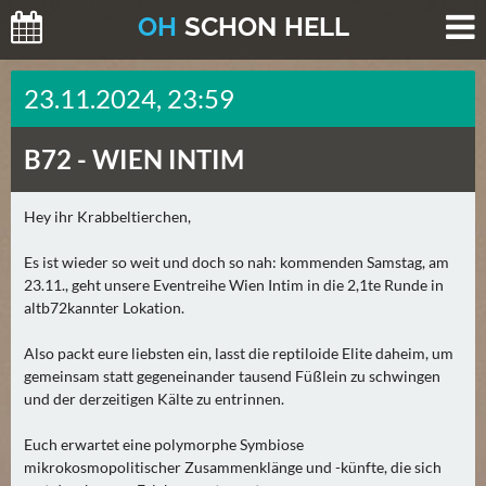
O
H
SCHO
N
HELL
H
23.11.2024, 23:59
E
U
B72 -
WIEN INTIM
T
E
(
Hey ihr Krabbeltierchen,
0
Es ist wieder so weit und doch so nah: kommenden Samstag, am
)
23.11., geht unsere Eventreihe Wien Intim in die 2,1te Runde in
altb72kannter Lokation.
M
O
Also packt eure liebsten ein, lasst die reptiloide Elite daheim, um
R
gemeinsam statt gegeneinander tausend Füßlein zu schwingen
G
und der derzeitigen Kälte zu entrinnen.
E
Euch erwartet eine polymorphe Symbiose
N
mikrokosmopolitischer Zusammenklänge und -künfte, die sich
(