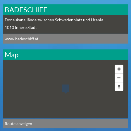
N
BADESCHIFF
Ä
C
Donaukanallände zwischen Schwedenplatz und Urania
H
1010
Innere Stadt
S
T
www.badeschiff.at
E
R
Map
S
A
M
S
T
A
G
(
0
)
Route anzeigen