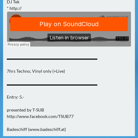
N
DJ Tek
Ä
* http://
C
H
S
T
E
R
▬▬▬▬▬▬▬▬▬▬▬▬▬▬▬▬▬▬▬▬▬
F
R
7hrs Techno, Vinyl only (+Live)
E
I
▬▬▬▬▬▬▬▬▬▬▬▬▬▬▬▬▬▬▬▬▬
T
A
Entry: 5.-
G
presented by T-SUB
(
http://www.facebook.com/TSUB77
0
)
Badeschiff (www.badeschiff.at)