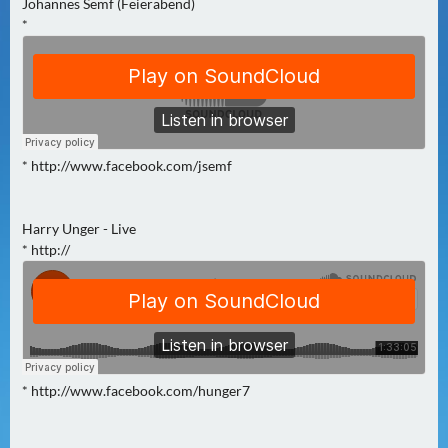
Johannes Semf (Feierabend)
2
*
)
U
E
B
E
* http://www.facebook.com/jsemf
R
M
Harry Unger - Live
O
* http://
R
G
E
N
(
2
* http://www.facebook.com/hunger7
)