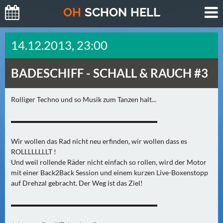
O
H
SCHO
N
HELL
H
14.12.2013, 23:00
E
U
BADESCHIFF -
SCHALL & RAUCH #3
T
E
(
Rolliger Techno und so Musik zum Tanzen halt...
0
▬▬▬▬▬▬▬▬▬▬▬▬▬▬▬▬▬▬▬▬▬
)
Wir wollen das Rad nicht neu erfinden, wir wollen dass es
M
ROLLLLLLLLT !
O
Und weil rollende Räder nicht einfach so rollen, wird der Motor
R
mit einer Back2Back Session und einem kurzen Live-Boxenstopp
G
auf Drehzal gebracht. Der Weg ist das Ziel!
E
▬▬▬▬▬▬▬▬▬▬▬▬▬▬▬▬▬▬▬▬▬
N
(