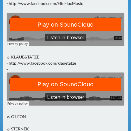
N
- http://www.facebook.com/FlicFlacMusic
Ä
-
C
H
S
T
E
R
F
☼ KLAUE&TATZE
- http://www.facebook.com/klauetatze
R
-
E
I
T
A
G
(
0
☼ O'LEON
)
☼ STERNEK