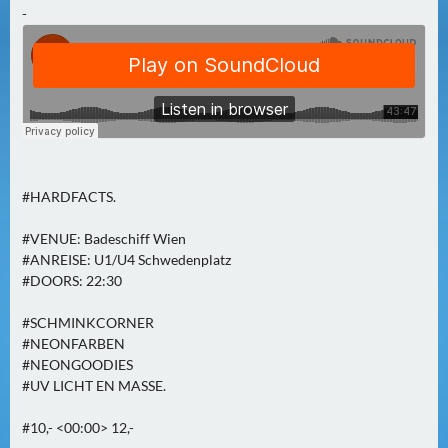
N
-
Ä
C
H
S
T
E
R
#HARDFACTS.
S
A
#VENUE: Badeschiff Wien
M
#ANREISE: U1/U4 Schwedenplatz
S
#DOORS: 22:30
T
A
#SCHMINKCORNER
#NEONFARBEN
G
#NEONGOODIES
(
#UV LICHT EN MASSE.
0
)
#10,- <00:00> 12,-