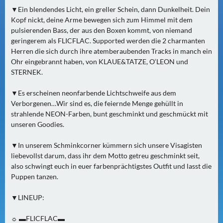
0
▼Ein blendendes Licht, ein greller Schein, dann Dunkelheit. Dein
)
Kopf nickt, deine Arme bewegen sich zum Himmel mit dem
pulsierenden Bass, der aus den Boxen kommt, von niemand
geringerem als FLICFLAC. Supported werden die 2 charmanten
U
Herren die sich durch ihre atemberaubenden Tracks in manch ein
E
Ohr eingebrannt haben, von KLAUE&TATZE, O‘LEON und
B
STERNEK.
E
R
▼Es erscheinen neonfarbende Lichtschweife aus dem
M
Verborgenen…Wir sind es, die feiernde Menge gehüllt in
strahlende NEON-Farben, bunt geschminkt und geschmückt mit
O
unseren Goodies.
R
G
▼In unserem Schminkcorner kümmern sich unsere Visagisten
E
liebevollst darum, dass ihr dem Motto getreu geschminkt seit,
N
also schwingt euch in euer farbenprächtigstes Outfit und lasst die
(
Puppen tanzen.
0
▼LINEUP:
)
☼ ▬FLICFLAC▬