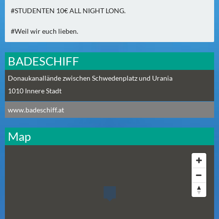
A
#STUDENTEN 10€ ALL NIGHT LONG.
U
#Weil wir euch lieben.
G
U
S
BADESCHIFF
T
Donaukanallände zwischen Schwedenplatz und Urania
(
1010
1
Innere Stadt
7
www.badeschiff.at
)
Map
S
E
P
T
E
M
B