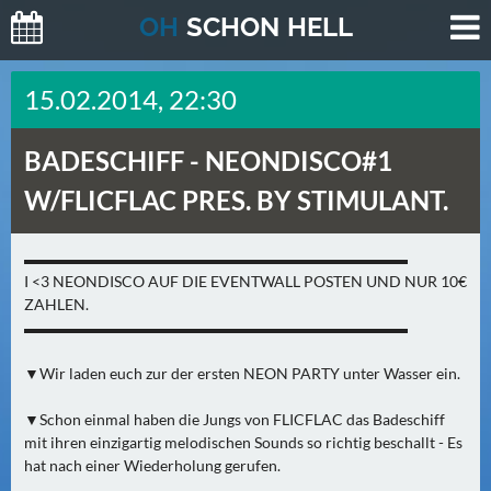
O
H
SCHO
N
HELL
H
15.02.2014, 22:30
E
U
BADESCHIFF -
NEONDISCO#1
T
E
W/FLICFLAC PRES. BY STIMULANT.
(
2
▬▬▬▬▬▬▬▬▬▬▬▬▬▬▬▬▬▬▬▬▬▬▬▬▬
)
I <3 NEONDISCO AUF DIE EVENTWALL POSTEN UND NUR 10€
ZAHLEN.
M
▬▬▬▬▬▬▬▬▬▬▬▬▬▬▬▬▬▬▬▬▬▬▬▬▬
O
▼Wir laden euch zur der ersten NEON PARTY unter Wasser ein.
R
G
▼Schon einmal haben die Jungs von FLICFLAC das Badeschiff
E
mit ihren einzigartig melodischen Sounds so richtig beschallt - Es
N
hat nach einer Wiederholung gerufen.
(