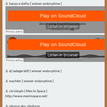
N
⚓ hanzo e dallio { wiener endorphine }
Ä
C
H
S
T
E
R
F
R
E
I
T
⚓ dj ladegerät© { wiener endorphine }
A
G
⚓ wachter { wiener endorphine }
(
⚓ christoph { Men In Space }
0
http://www.meninspace.net/
)
⚓ sitosun aka. sitoform