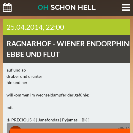
O
H
SCHO
N
HELL
H
25.04.2014, 22:00
E
U
RAGNARHOF -
WIENER ENDORPHINE
T
E
EBBE UND FLUT
(
2
auf und ab
)
drüber und drunter
hin und her
M
O
willkommen im wechseldampfer der gefühle;
R
mit
G
E
⚓ PRECIOUS K { Janefondas | Pyjamas | IBK }
N
(