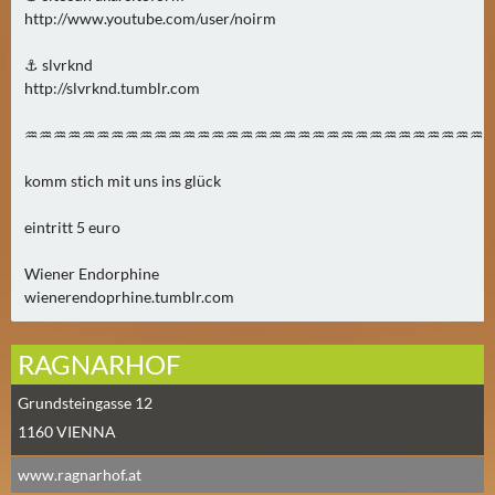
N
http://www.youtube.com/user/noirm
Ä
C
⚓ slvrknd
http://slvrknd.tumblr.com
H
S
♒♒♒♒♒♒♒♒♒♒♒♒♒♒♒♒♒♒♒♒♒♒♒♒♒♒♒♒♒♒♒♒
T
E
komm stich mit uns ins glück
R
S
eintritt 5 euro
A
Wiener Endorphine
M
wienerendoprhine.tumblr.com
S
T
A
RAGNARHOF
G
Grundsteingasse 12
(
1160
VIENNA
0
)
www.ragnarhof.at