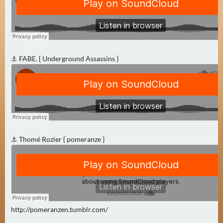
0
)
U
E
⚓ FABE. { Underground Assassins }
B
E
R
M
O
R
G
⚓ Thomé Rozier { pomeranze }
E
N
(
0
)
http://pomeranzen.tumblr.com/