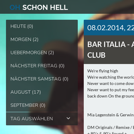
O
H
SCHO
N
HELL
HEUTE (0)
08.02.2014, 2
MORGEN (2)
BAR ITALIA -
UEBERMORGEN (2)
CLUB
NÄCHSTER FREITAG (0)
We're flying high
We're watching the world
NÄCHSTER SAMSTAG (0)
Never want to come dow
Never want to put my fee
AUGUST (17)
back down On the groun
SEPTEMBER (0)
Mia Legenstein & Gerwi
TAG AUSWÄHLEN
DM Originals / Remixe / E
+ 80´s & 90´s Sound +