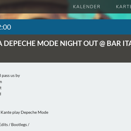
KALENDER
KART
2:00
A DEPECHE MODE NIGHT OUT @ BAR IT
 pass us by
n
t
d
n Kante play Depeche Mode
dits / Bootlegs /