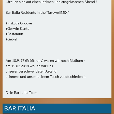
...freuen sich auf einen intimen und ausgelassenen Abend !
2
)
Bar Italia Residents in the "farewellMIX"
U
♦Fritz da Groove
E
♦Gerwin Kante
♦Bastamun
B
♦Geb.el
E
R
M
O
Am 10.9. 97 (Eröffnung) waren wir noch Blutjung -
R
am 15.02.2014 wollen wir uns
G
unserer verschwendeten Jugend
erinnern und uns mit einem Tusch verabschieden :)
E
N
(
Dein Bar Italia Team
2
)
BAR ITALIA