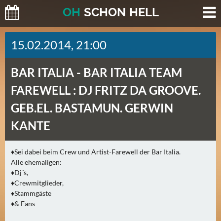
O
H
SCHO
N
HELL
H
15.02.2014, 21:00
E
U
BAR ITALIA -
BAR ITALIA TEAM
T
E
FAREWELL : DJ FRITZ DA GROOVE.
(
GEB.EL. BASTAMUN. GERWIN
0
)
KANTE
M
♦Sei dabei beim Crew und Artist-Farewell der Bar Italia.
O
Alle ehemaligen:
R
♦Dj´s,
G
♦Crewmitglieder,
E
♦Stammgäste
♦& Fans
N
(