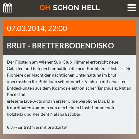
O
H
SCHO
N
HELL
H
07.03.2014, 22:00
E
U
BRUT -
BRETTERBODENDISKO
T
E
(
Der Fixstern am Wiener Sub-Club-Himmel erforscht neue
Galaxien und befeuert monatlich die brut Bar bis zur Ekstase. Die
0
Pioniere der Nacht der nächtlichen Unterhaltung im brut
)
überraschen ihr Publikum seit nunmehr 6 Jahren mit neuesten
Entdeckungen aus dem Kosmos elektronischer Tanzmusik. Mit an
M
Bord sind
O
erlesene Live-Acts und in erster Linie weibliche DJs. Die
R
Koordinaten kommen von den beiden Hosts hommenoir,
G
holzfella und Resident Natalia Escobar.
E
€ 3,–/Eintritt frei mit brutkarte*
N
(