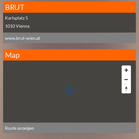
2
BRUT
)
Karlsplatz 5
1010
Vienna
U
E
www.brut-wien.at
B
E
Map
R
M
O
R
G
E
N
(
2
)
Route anzeigen