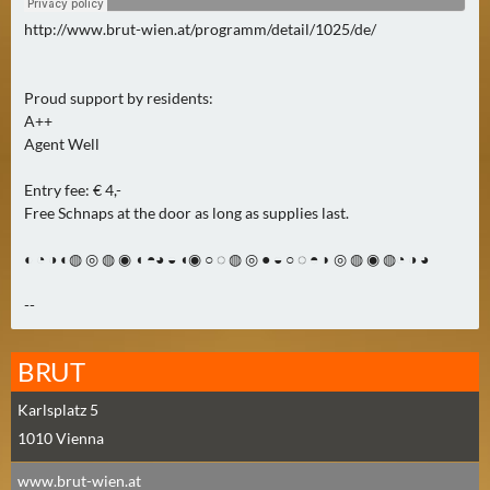
N
Ä
http://www.brut-wien.at/programm/detail/1025/de/
C
H
Proud support by residents:
S
A++
T
Agent Well
E
R
Entry fee: € 4,-
F
Free Schnaps at the door as long as supplies last.
R
◐ ◔ ◑ ◐◍ ◎ ◍ ◉ ◖ ◓◕ ◒ ◖◉ ○ ◌ ◍ ◎ ● ◒ ○ ◌ ◓ ◗ ◎ ◍ ◉ ◍◔ ◑ ◕
E
I
--
T
A
BRUT
G
(
Karlsplatz 5
0
1010
Vienna
)
www.brut-wien.at