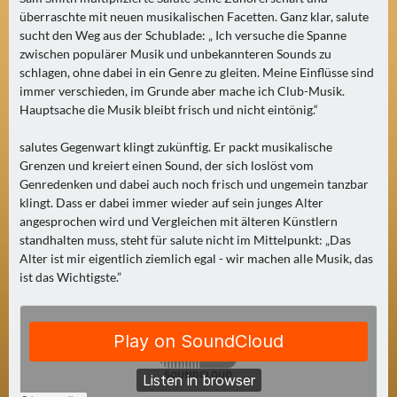
0
überraschte mit neuen musikalischen Facetten. Ganz klar, salute
)
sucht den Weg aus der Schublade: „ Ich versuche die Spanne
zwischen populärer Musik und unbekannteren Sounds zu
schlagen, ohne dabei in ein Genre zu gleiten. Meine Einflüsse sind
U
immer verschieden, im Grunde aber mache ich Club-Musik.
E
Hauptsache die Musik bleibt frisch und nicht eintönig.“
B
E
salutes Gegenwart klingt zukünftig. Er packt musikalische
R
Grenzen und kreiert einen Sound, der sich loslöst vom
M
Genredenken und dabei auch noch frisch und ungemein tanzbar
klingt. Dass er dabei immer wieder auf sein junges Alter
O
angesprochen wird und Vergleichen mit älteren Künstlern
R
standhalten muss, steht für salute nicht im Mittelpunkt: „Das
G
Alter ist mir eigentlich ziemlich egal - wir machen alle Musik, das
E
ist das Wichtigste.”
N
(
0
)