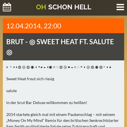
O
H
SCHO
N
HELL
H
12.04.2014, 22:00
E
U
BRUT -
◎ SWEET HEAT FT. SALUTE
T
E
◎
(
2
◐ ◔ ◑ ◐◍ ◎ ◍ ◉ ◖ ◓◕ ◒ ◖◉ ○ ◌ ◍ ◎ ● ◒ ○ ◌ ◓ ◗ ◎ ◍ ◉ ◍◔ ◑ ◕
)
Sweet Heat freut sich riesig
M
O
salute
R
in der brut Bar Deluxe willkommen zu heißen!
G
E
2014 startete gleich mal mit einem Paukenschlag – mit seinem
N
„Money On My Mind“ Remix für den britischen Senkrechtstarter
(
Sam Smith multiplizierte Salute seine Zuhörerschaft und