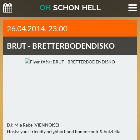
O
H
SCHO
N
HELL
H
26.04.2014, 23:00
E
U
BRUT -
BRETTERBODENDISKO
T
E
(
0
)
M
O
R
G
E
DJ: Mia Rabe (VIENNOISE)
N
Hosts: your friendly neighborhood homme noir & holzfella
(