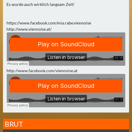
0
Es wurde auch wirklich langsam Zeit!
)
https://www.facebook.com/mia.rabe.viennoise
U
http://www.viennoise.at/
E
B
E
R
M
O
http://www.facebook.com/viennoise.at
R
G
E
N
(
0
)
BRUT