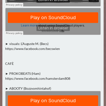
N
Ä
C
H
S
T
E
R
► visuals: L’Auguste M. (Becs)
S
https://www.facebook.com/becswien
A
M
CAFÈ
S
T
► PROKOBEATS (Ham)
A
https://www.facebook.com/hamsterdam808
G
(
► ABOOTY (Bozzvomhintahof)
0
)