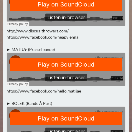
N
Ä
C
H
S
http://www.discus-throwers.com/
T
https://www.facebook.com/heapvienna
E
► MATIJÆ (Prasselbande)
R
F
R
E
I
T
https://www.facebook.com/hello.matijae
A
G
► BOLEK (Bande À Part)
(
0
)