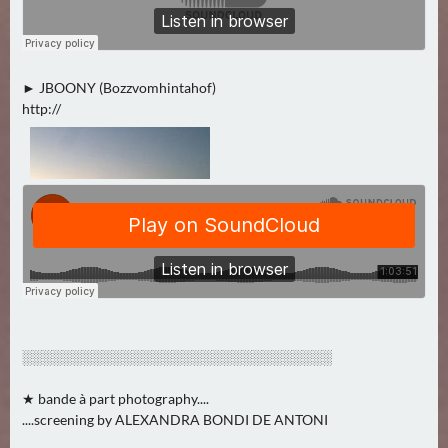
A
U
G
► JBOONY (Bozzvomhintahof)
U
http://
S
T
(
1
7
)
S
E
P
T
░░░░░░░░░░░░░░░░░░░░░░░░░░░░░░░
E
★ bande à part photography....
M
....screening by ALEXANDRA BONDI DE ANTONI
B