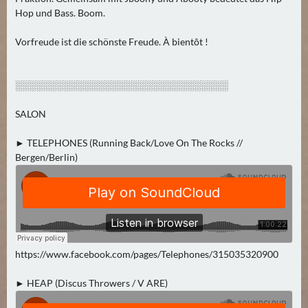
2
Hop und Bass. Boom.
)
Vorfreude ist die schönste Freude. À bientôt !
U
E
░░░░░░░░░░░░░░░░░░░░░░░░░░░░░░░
B
E
SALON
R
M
► TELEPHONES (Running Back/Love On The Rocks //
Bergen/Berlin)
O
R
G
E
N
(
https://www.facebook.com/pages/Telephones/315035320900
0
)
► HEAP (Discus Throwers / V ARE)