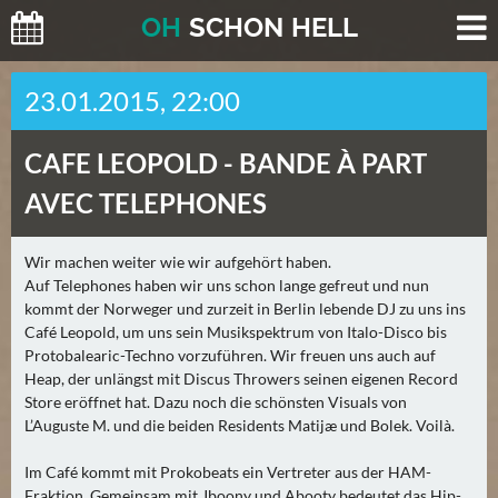
O
H
SCHO
N
HELL
H
23.01.2015, 22:00
E
U
CAFE LEOPOLD -
BANDE À PART
T
E
AVEC TELEPHONES
(
2
Wir machen weiter wie wir aufgehört haben.
)
Auf Telephones haben wir uns schon lange gefreut und nun
kommt der Norweger und zurzeit in Berlin lebende DJ zu uns ins
M
Café Leopold, um uns sein Musikspektrum von Italo-Disco bis
O
Protobalearic-Techno vorzuführen. Wir freuen uns auch auf
Heap, der unlängst mit Discus Throwers seinen eigenen Record
R
Store eröffnet hat. Dazu noch die schönsten Visuals von
G
L’Auguste M. und die beiden Residents Matijæ und Bolek. Voilà.
E
N
Im Café kommt mit Prokobeats ein Vertreter aus der HAM-
(
Fraktion. Gemeinsam mit Jboony und Abooty bedeutet das Hip-