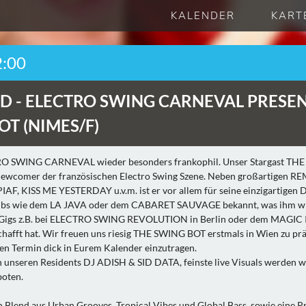
KALENDER
KART
2:00
D -
ELECTRO SWING CARNEVAL PRESE
OT (NIMES/F)
TRO SWING CARNEVAL wieder besonders frankophil. Unser Stargast TH
ewcomer der französischen Electro Swing Szene. Neben großartigen R
, KISS ME YESTERDAY u.v.m. ist er vor allem für seine einzigartigen D
lubs wie dem LA JAVA oder dem CABARET SAUVAGE bekannt, was ihm 
le Gigs z.B. bei ELECTRO SWING REVOLUTION in Berlin oder dem MAGIC
hafft hat. Wir freuen uns riesig THE SWING BOT erstmals in Wien zu pr
en Termin dick in Eurem Kalender einzutragen.
 unseren Residents DJ ADISH & SID DATA, feinste live Visuals werden 
oten.
n Blend aus Urban Grooves, Tropical Vibes und Global Bass, sowie eine Pr