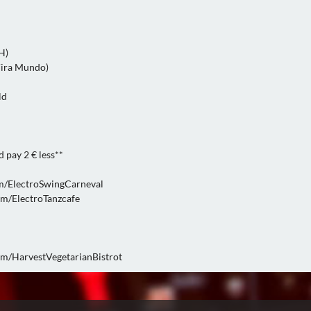
H)
ira Mundo)
ld
 pay 2 € less**
m/ElectroSwingCarneval
m/ElectroTanzcafe
m/HarvestVegetarianBistrot