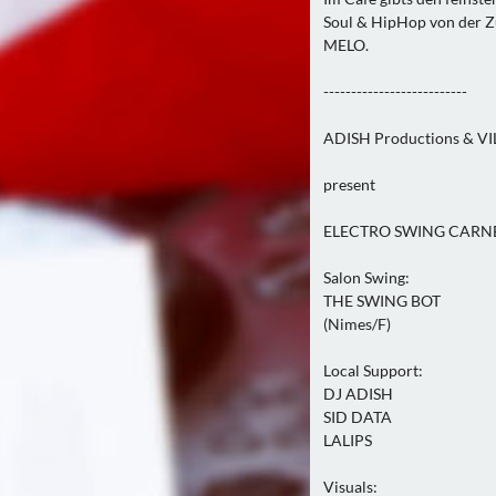
Soul & HipHop von der
MELO.
--------------------------
ADISH Productions & 
present
ELECTRO SWING CARN
Salon Swing:
THE SWING BOT
(Nimes/F)
Local Support:
DJ ADISH
SID DATA
LALIPS
Visuals: