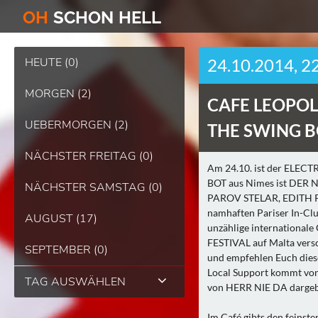
O
H
SCHO
N
HELL
HEUTE (0)
24.10.2014, 2
MORGEN (2)
CAFE LEOPOL
UEBERMORGEN (2)
THE SWING B
NÄCHSTER FREITAG (0)
Am 24.10. ist der ELEC
BOT aus Nimes ist DER N
NÄCHSTER SAMSTAG (0)
PAROV STELAR, EDITH PIAF
namhaften Pariser In-C
AUGUST (17)
unzählige internationa
FESTIVAL auf Malta versc
SEPTEMBER (0)
und empfehlen Euch dies
Local Support kommt von
TAG AUSWÄHLEN
von HERR NIE DA dargeb
Im Café gibts den feinste