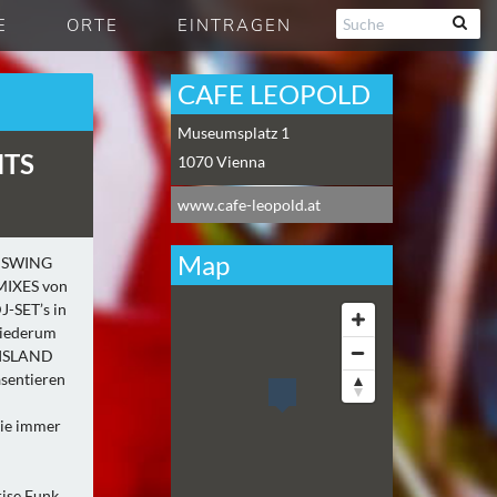
E
ORTE
EINTRAGEN
CAFE LEOPOLD
Museumsplatz 1
NTS
1070
Vienna
www.cafe-leopold.at
Map
E SWING
EMIXES von
J-SET’s in
wiederum
 ISLAND
äsentieren
wie immer
ise Funk,