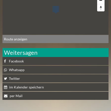
N
Ä
C
H
S
T
E
Route anzeigen
R
S
Weitersagen
A
Facebook
M
S
Whatsapp
T
Twitter
A
G
im Kalender speichern
(
per Mail
0
)