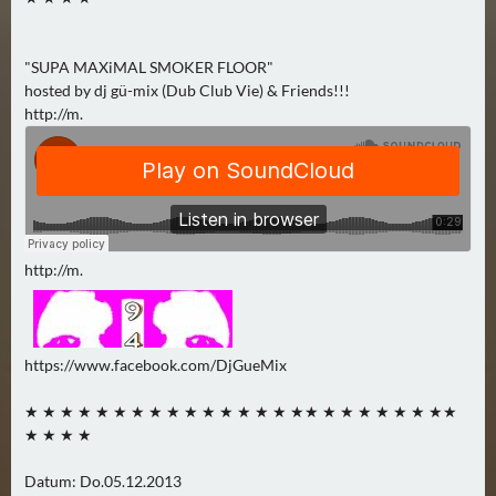
0
)
"SUPA MAXiMAL SMOKER FLOOR"
hosted by dj gü-mix (Dub Club Vie) & Friends!!!
U
http://m.
E
B
E
R
M
O
http://m.
R
G
E
N
https://www.facebook.com/DjGueMix
(
★ ★ ★ ★ ★ ★ ★ ★ ★ ★ ★ ★ ★ ★ ★ ★★ ★ ★ ★ ★ ★ ★ ★★
0
★ ★ ★ ★
)
Datum: Do.05.12.2013