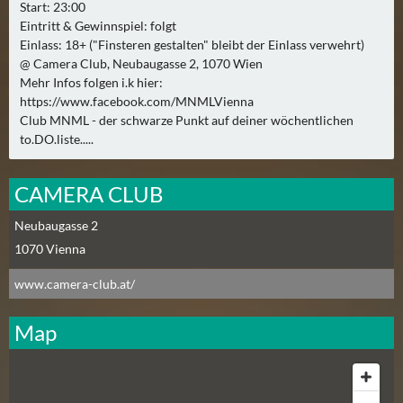
N
Start: 23:00
Ä
Eintritt & Gewinnspiel: folgt
C
Einlass: 18+ ("Finsteren gestalten" bleibt der Einlass verwehrt)
@ Camera Club, Neubaugasse 2, 1070 Wien
H
Mehr Infos folgen i.k hier:
S
https://www.facebook.com/MNMLVienna
T
Club MNML - der schwarze Punkt auf deiner wöchentlichen
E
to.DO.liste.....
R
F
CAMERA CLUB
R
E
Neubaugasse 2
I
1070
Vienna
T
A
www.camera-club.at/
G
(
Map
0
)