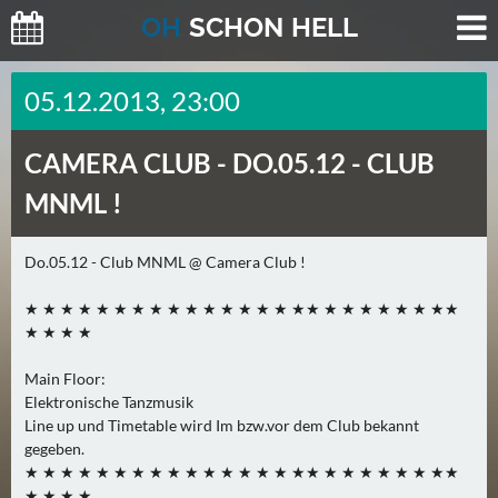
O
H
SCHO
N
HELL
H
05.12.2013, 23:00
E
U
CAMERA CLUB -
DO.05.12 - CLUB
T
E
MNML !
(
2
Do.05.12 - Club MNML @ Camera Club !
)
★ ★ ★ ★ ★ ★ ★ ★ ★ ★ ★ ★ ★ ★ ★ ★★ ★ ★ ★ ★ ★ ★ ★★
M
★ ★ ★ ★
O
Main Floor:
R
Elektronische Tanzmusik
G
Line up und Timetable wird Im bzw.vor dem Club bekannt
E
gegeben.
N
★ ★ ★ ★ ★ ★ ★ ★ ★ ★ ★ ★ ★ ★ ★ ★★ ★ ★ ★ ★ ★ ★ ★★
(
★ ★ ★ ★