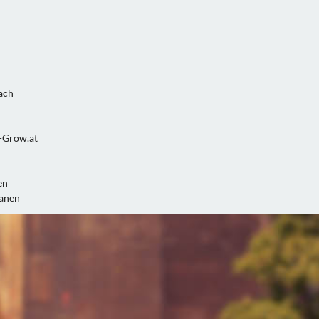
nach
-Grow.at
en
lanen