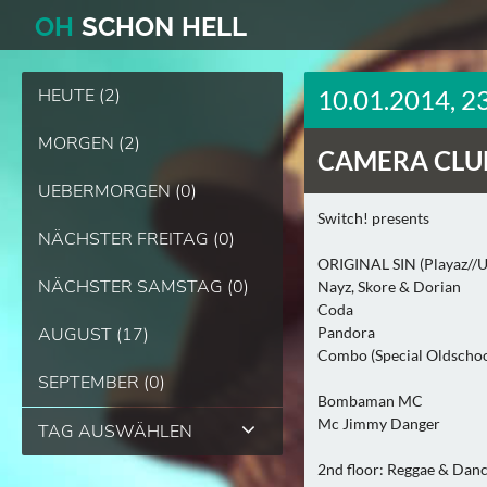
O
H
SCHO
N
HELL
HEUTE (2)
10.01.2014, 2
MORGEN (2)
CAMERA CLU
UEBERMORGEN (0)
Switch! presents
NÄCHSTER FREITAG (0)
ORIGINAL SIN (Playaz//U
NÄCHSTER SAMSTAG (0)
Nayz, Skore & Dorian
Coda
AUGUST (17)
Pandora
Combo (Special Oldschoo
SEPTEMBER (0)
Bombaman MC
Mc Jimmy Danger
TAG AUSWÄHLEN
2nd floor: Reggae & Danc