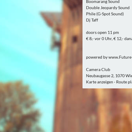
Boomarang Sound
Double Jeopardy Sound
Phile (G-Spot Sound)
Dj Taff
doors open 11 pm
€ 8,- vor 0 Uhr, € 12,- da
powered by www.Future
Camera Club
Neubaugasse 2, 1070 Wi
Karte anzeigen · Route p