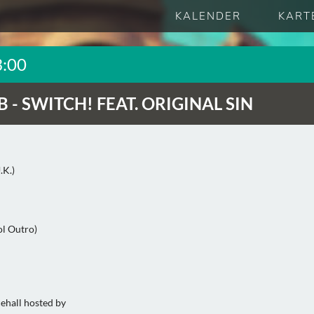
KALENDER
KART
3:00
B -
SWITCH! FEAT. ORIGINAL SIN
.K.)
l Outro)
ehall hosted by