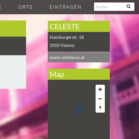
E
ORTE
EINTRAGEN
CELESTE
Hamburgerstr. 18
1050
Vienna
www.celeste.co.at
Map