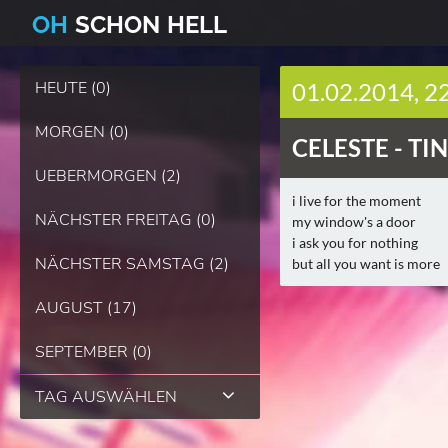
O
H
SCHO
N
HELL
HEUTE (0)
01.02.2014, 2
MORGEN (0)
CELESTE -
TIN
UEBERMORGEN (2)
i live for the moment
NÄCHSTER FREITAG (0)
my window's a door
i ask you for nothing
NÄCHSTER SAMSTAG (2)
but all you want is more
AUGUST (17)
SEPTEMBER (0)
TAG AUSWÄHLEN