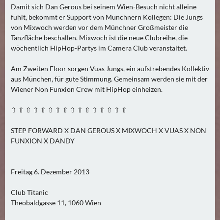
N
Damit sich Dan Gerous bei seinem Wien-Besuch nicht alleine
Ä
fühlt, bekommt er Support von Münchnern Kollegen: Die Jungs
von Mixwoch werden vor dem Münchner Großmeister die
C
Tanzfläche beschallen. Mixwoch ist die neue Clubreihe, die
H
wöchentlich HipHop-Partys im Camera Club veranstaltet.
S
T
Am Zweiten Floor sorgen Vuas Jungs, ein aufstrebendes Kollektiv
E
aus München, für gute Stimmung. Gemeinsam werden sie mit der
R
Wiener Non Funxion Crew mit HipHop einheizen.
S
⇧ ⇧ ⇧ ⇧ ⇧ ⇧ ⇧ ⇧ ⇧ ⇧ ⇧ ⇧ ⇧ ⇧ ⇧ ⇧
A
M
STEP FORWARD X DAN GEROUS X MIXWOCH X VUAS X NON
S
FUNXION X DANDY
T
A
G
Freitag 6. Dezember 2013
(
Club Titanic
0
Theobaldgasse 11, 1060 Wien
)