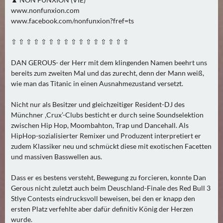
N
www.nonfunxion.com
Ä
www.facebook.com/nonfunxion?fref=ts
C
H
⇧ ⇧ ⇧ ⇧ ⇧ ⇧ ⇧ ⇧ ⇧ ⇧ ⇧ ⇧ ⇧ ⇧ ⇧ ⇧
S
T
DAN GEROUS- der Herr mit dem klingenden Namen beehrt uns
E
bereits zum zweiten Mal und das zurecht, denn der Mann weiß,
wie man das Titanic in einen Ausnahmezustand versetzt.
R
F
Nicht nur als Besitzer und gleichzeitiger Resident-DJ des
R
Münchner ‚Crux’-Clubs besticht er durch seine Soundselektion
E
zwischen Hip Hop, Moombahton, Trap und Dancehall. Als
I
HipHop-sozialisierter Remixer und Produzent interpretiert er
T
zudem Klassiker neu und schmückt diese mit exotischen Facetten
A
und massiven Basswellen aus.
G
Dass er es bestens versteht, Bewegung zu forcieren, konnte Dan
(
Gerous nicht zuletzt auch beim Deuschland-Finale des Red Bull 3
0
Stlye Contests eindrucksvoll beweisen, bei den er knapp den
)
ersten Platz verfehlte aber dafür definitiv König der Herzen
wurde.