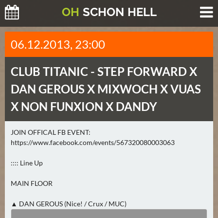
O
H
SCHO
N
HELL
H
06.12.2013, 23:00
E
U
CLUB TITANIC -
STEP FORWARD X
T
E
DAN GEROUS X MIXWOCH X VUAS
(
X NON FUNXION X DANDY
0
)
JOIN OFFICAL FB EVENT:
https://www.facebook.com/events/567320080003063
M
O
:::: Line Up
R
G
MAIN FLOOR
E
N
▲ DAN GEROUS (Nice! / Crux / MUC)
(