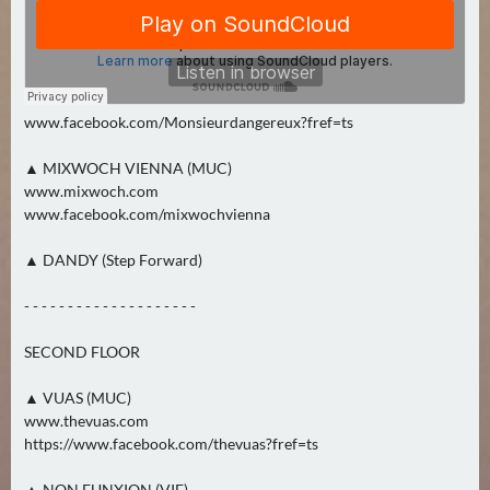
2
)
U
E
www.facebook.com/Monsieurdangereux?fref=ts
B
▲ MIXWOCH VIENNA (MUC)
E
www.mixwoch.com
R
www.facebook.com/mixwochvienna
M
O
▲ DANDY (Step Forward)
R
G
- - - - - - - - - - - - - - - - - - - -
E
SECOND FLOOR
N
(
▲ VUAS (MUC)
0
www.thevuas.com
)
https://www.facebook.com/thevuas?fref=ts
▲ NON FUNXION (VIE)