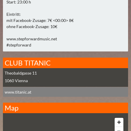
Start: 23:00 h
A
U
Eintritt:
G
mit Facebook-Zusage: 7€ <00:00> 8€
U
ohne Facebook-Zusage: 10€
S
www.stepforwardmusic.net
T
#stepforward
(
1
CLUB TITANIC
7
)
Theobaldgasse 11
1060
Vienna
S
E
www.titanic.at
P
T
Map
E
M
B