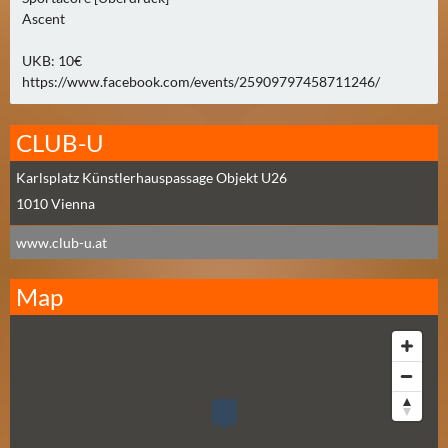
2
Ascent
)
UKB: 10€
https://www.facebook.com/events/25909797458711246/
U
E
B
CLUB-U
E
Karlsplatz Künstlerhauspassage Objekt U26
R
1010
Vienna
M
O
www.club-u.at
R
G
Map
E
N
(
2
)