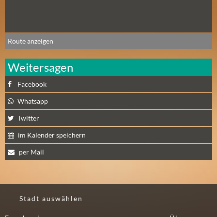
N
Ä
C
H
Route anzeigen
S
T
Weitersagen
E
R
Facebook
F
Whatsapp
R
E
Twitter
I
im Kalender speichern
T
A
per Mail
G
(
0
)
Stadt auswählen