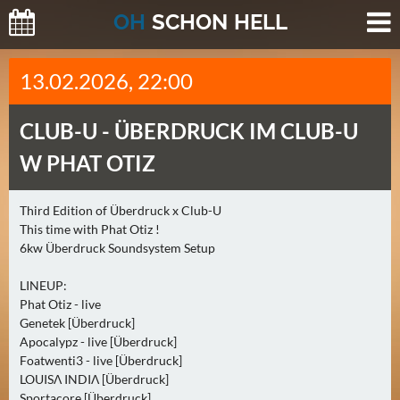
O
H
SCHO
N
HELL
H
13.02.2026, 22:00
E
U
CLUB-U -
ÜBERDRUCK IM CLUB-U
T
E
W PHAT OTIZ
(
0
Third Edition of Überdruck x Club-U
)
This time with Phat Otiz !
6kw Überdruck Soundsystem Setup
M
O
LINEUP:
Phat Otiz - live
R
Genetek [Überdruck]
G
Apocalypz - live [Überdruck]
E
Foatwenti3 - live [Überdruck]
N
LOUISΛ INDIΛ [Überdruck]
(
Sportacore [Überdruck]