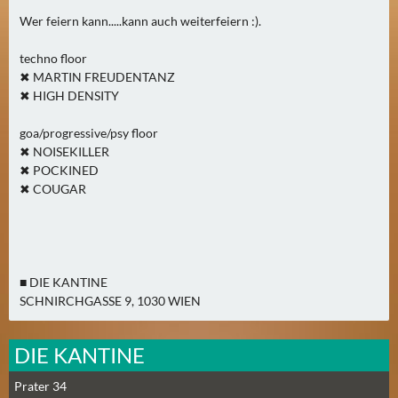
2
Wer feiern kann.....kann auch weiterfeiern :).
)
techno floor
✖ MARTIN FREUDENTANZ
U
✖ HIGH DENSITY
E
B
goa/progressive/psy floor
E
✖ NOISEKILLER
R
✖ POCKINED
M
✖ COUGAR
O
R
G
E
■ DIE KANTINE
N
SCHNIRCHGASSE 9, 1030 WIEN
(
0
DIE KANTINE
)
Prater 34