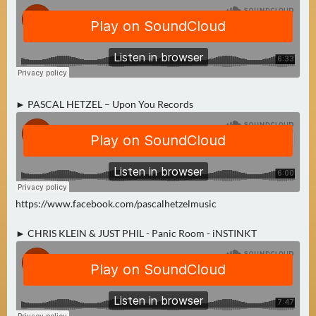
0
)
U
E
B
► PASCAL HETZEL – Upon You Records
E
R
M
O
R
G
https://www.facebook.com/pascalhetzelmusic
E
N
► CHRIS KLEIN & JUST PHIL - Panic Room - iNSTINKT
(
0
)