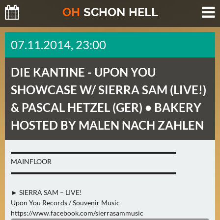
O
H
SCHO
N
HELL
H
07.11.2014, 23:00
E
U
DIE KANTINE -
UPON YOU
T
E
SHOWCASE W/ SIERRA SAM (LIVE!)
(
& PASCAL HETZEL (GER) • BAKERY
2
)
HOSTED BY MALEN NACH ZAHLEN
M
▬▬▬▬▬▬▬▬▬▬▬▬▬▬▬▬▬▬▬▬▬▬▬▬
O
MAINFLOOR
R
▬▬▬▬▬▬▬▬▬▬▬▬▬▬▬▬▬▬▬▬▬▬▬▬
G
E
► SIERRA SAM – LIVE!
Upon You Records / Souvenir Music
N
https://www.facebook.com/sierrasammusic
(