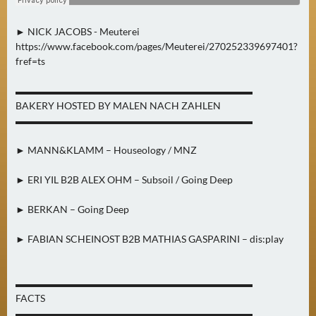
N
Ä
► NICK JACOBS - Meuterei
C
https://www.facebook.com/pages/Meuterei/270252339697401?
H
fref=ts
S
T
▬▬▬▬▬▬▬▬▬▬▬▬▬▬▬▬▬▬▬▬▬▬▬▬
E
BAKERY HOSTED BY MALEN NACH ZAHLEN
R
▬▬▬▬▬▬▬▬▬▬▬▬▬▬▬▬▬▬▬▬▬▬▬▬
F
► MANN&KLAMM – Houseology / MNZ
R
E
► ERI YIL B2B ALEX OHM – Subsoil / Going Deep
I
T
► BERKAN – Going Deep
A
G
► FABIAN SCHEINOST B2B MATHIAS GASPARINI – dis:play
(
0
▬▬▬▬▬▬▬▬▬▬▬▬▬▬▬▬▬▬▬▬▬▬▬▬
)
FACTS
▬▬▬▬▬▬▬▬▬▬▬▬▬▬▬▬▬▬▬▬▬▬▬▬