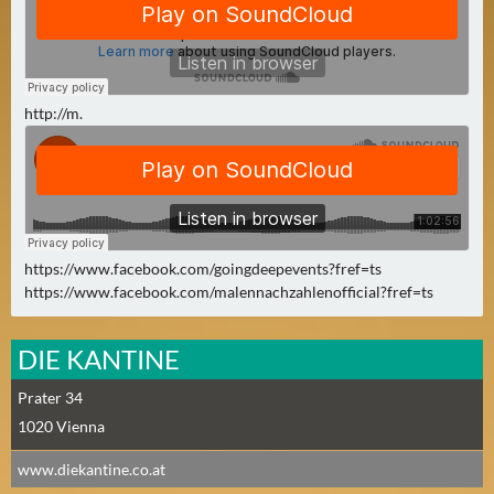
A
U
G
U
http://m.
S
T
(
1
7
)
https://www.facebook.com/goingdeepevents?fref=ts
https://www.facebook.com/malennachzahlenofficial?fref=ts
S
E
DIE KANTINE
P
T
Prater 34
E
1020
Vienna
M
www.diekantine.co.at
B