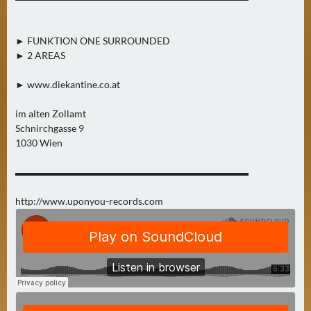
N
Ä
C
► FUNKTION ONE SURROUNDED
► 2 AREAS
H
S
► www.diekantine.co.at
T
E
im alten Zollamt
R
Schnirchgasse 9
S
1030 Wien
A
▬▬▬▬▬▬▬▬▬▬▬▬▬▬▬▬▬▬▬▬▬▬▬▬
M
S
http://www.uponyou-records.com
T
A
G
(
0
)