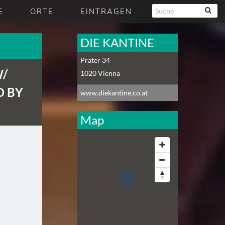
E
ORTE
EINTRAGEN
DIE KANTINE
Prater 34
W/
1020
Vienna
D BY
www.diekantine.co.at
Map