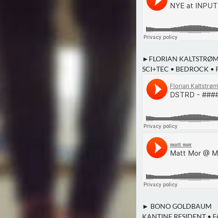
►FLORIAN KALTSTRØM
SCI+TEC • BEDROCK •
► BONO GOLDBAUM
KANTINE RESIDENT • F