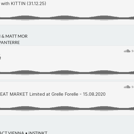
 & MATT MOR
 PANTERRE
ACT VIENNA • iNSTINKT