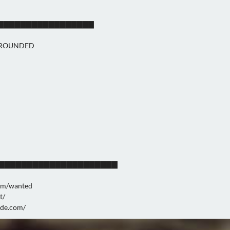
▇▇▇▇▇▇▇▇▇▇▇▇▇▇▇▇▇▇
RROUNDED
 ▇▇▇▇▇▇▇▇▇▇▇▇▇▇▇▇▇▇▇▇▇▇▇▇
om/wanted
t/
ide.com/