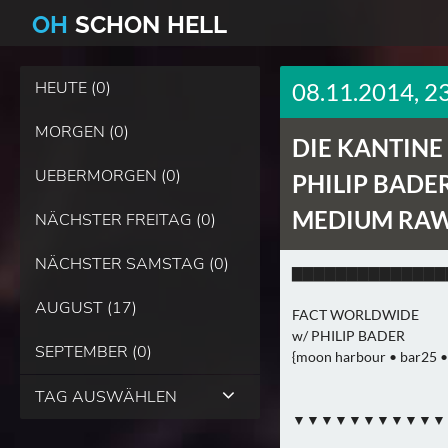
O
H
SCHO
N
HELL
HEUTE (0)
08.11.2014, 2
MORGEN (0)
DIE KANTINE
UEBERMORGEN (0)
PHILIP BADE
MEDIUM RA
NÄCHSTER FREITAG (0)
NÄCHSTER SAMSTAG (0)
▇▇▇▇▇▇▇▇▇▇▇▇▇▇
AUGUST (17)
FACT WORLDWIDE
w/ PHILIP BADER
SEPTEMBER (0)
{moon harbour • bar25 •
TAG AUSWÄHLEN
▼▼▼▼▼▼▼▼▼▼▼