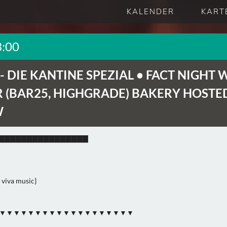
KALENDER
KART
3:00
 -
DIE KANTINE SPEZIAL • FACT NIGHT 
R (BAR25, HIGHGRADE) BAKERY HOSTE
W
▇▇▇▇▇▇▇▇▇▇▇▇▇▇▇▇
 viva music}
▼▼▼▼▼▼▼▼▼▼▼▼▼▼▼▼▼▼▼