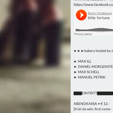
https://www.facebook.
►►►bakery hosted by 
► MAX ILL
► DANIEL MORGENST
► MAX SCHELL
► MANUEL PETRIK
▇▇▇EINTRITT▇▇▇▇▇▇
ABENDKASSA • € 12,-
[früh da sein, first come - 