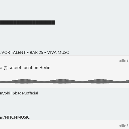
▇▇▇▇▇▇▇▇▇▇▇▇▇▇▇▇▇▇▇
VOR TALENT • BAR 25 • VIVA MUSC
/philipbader.official
com/HITCHMUSIC