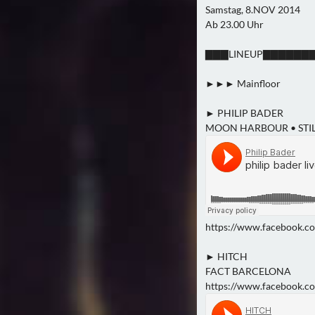
Samstag, 8.NOV 2014
Ab 23.00 Uhr
▇▇▇LINEUP▇▇▇▇▇
►►► Mainfloor
► PHILIP BADER
MOON HARBOUR • STIL 
https://www.facebook.com
► HITCH
FACT BARCELONA
https://www.facebook.