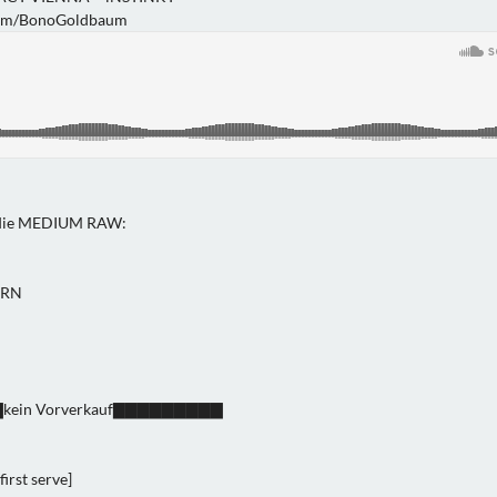
com/BonoGoldbaum
die MEDIUM RAW:
ERN
kein Vorverkauf▇▇▇▇▇▇▇▇▇
first serve]