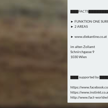
▇▇▇FACTS▇▇▇▇▇▇
► FUNKTION ONE SU
► 2 AREAS
► www.diekantine.co.at
im alten Zollamt
Schnirchgasse 9
1030 Wien
▇▇▇ supported by
https://www.facebook.c
https://www.instinkt.co.a
http://www.fact-worldw