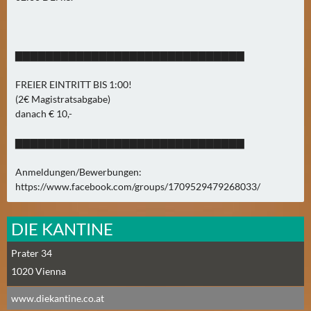
N
Ä
C
H
▇▇▇▇▇▇▇▇▇▇▇▇▇▇▇▇▇▇▇▇▇▇▇▇▇▇▇▇▇▇
S
T
FREIER EINTRITT BIS 1:00!
(2€ Magistratsabgabe)
E
danach € 10,-
R
F
▇▇▇▇▇▇▇▇▇▇▇▇▇▇▇▇▇▇▇▇▇▇▇▇▇▇▇▇▇▇
R
E
Anmeldungen/Bewerbungen:
I
https://www.facebook.com/groups/1709529479268033/
T
A
DIE KANTINE
G
(
Prater 34
0
1020
Vienna
)
www.diekantine.co.at