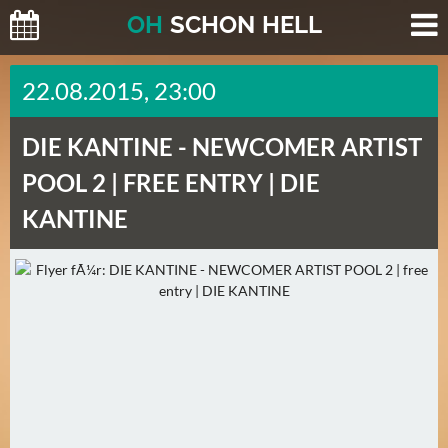
O
H
SCHO
N
HELL
H
22.08.2015, 23:00
E
U
DIE KANTINE -
NEWCOMER ARTIST
T
E
POOL 2 | FREE ENTRY | DIE
(
KANTINE
2
)
M
O
R
G
E
N
(