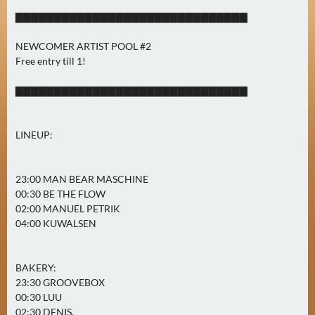
0
▇▇▇▇▇▇▇▇▇▇▇▇▇▇▇▇▇▇▇▇▇▇▇▇▇▇▇▇▇▇
)
NEWCOMER ARTIST POOL #2
Free entry till 1!
U
E
▇▇▇▇▇▇▇▇▇▇▇▇▇▇▇▇▇▇▇▇▇▇▇▇▇▇▇▇▇▇
B
E
R
LINEUP:
M
O
23:00 MAN BEAR MASCHINE
R
00:30 BE THE FLOW
G
02:00 MANUEL PETRIK
E
04:00 KUWALSEN
N
(
0
BAKERY:
)
23:30 GROOVEBOX
00:30 LUU
02:30 DENIS.