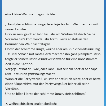
0
)
eine kleine Weihnachtsgeschichte...
U
„Horst, der schlimme Junge, feierte jedes Jahr Weihnachten mit
E
seiner Familie.
B
Brav zu sein, gelob er Jahr für Jahr am Weihnachtstisch. Seine
E
Vorsätze für’s kommende Jahr formulierte er stets in den
R
besinnlichen Weihnachtstagen.
Horst, der schlimme Junge, wurde aber am 25.12 bereits unruhig
M
—zu viel Schach mit Tante Gerti machten ihn ganz plemplem. Also
O
folgte er seinem Instinkt und verschwand für eine unbestimmte
R
Zeit in die Kantine.
G
Vorgeglüht hat er—wie jedes Jahr—mit seinem Spezial-Schnaps-
E
Mix—natürlich ganz hausgemacht.
N
Wann er die Party verließ, wusste er natürlich nicht, aber er hatte
(
einen *Superdrive. Auf der Party vergaß er leider all seine
Vorsätze.
0
Und so blieb Horst, der schlimme Junge, stets schlimm.”
)
✖ weihnachtselfen analphabetisch: