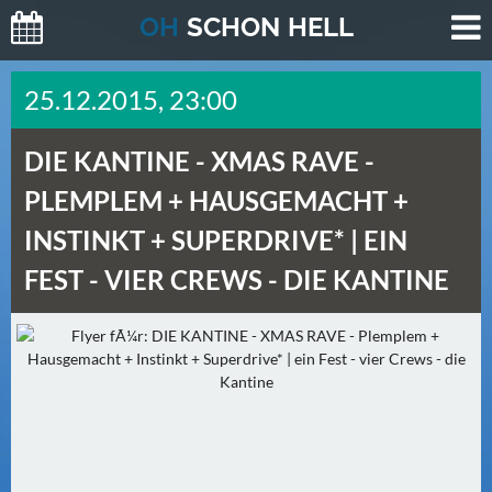
O
H
SCHO
N
HELL
H
25.12.2015, 23:00
E
U
DIE KANTINE -
XMAS RAVE -
T
E
PLEMPLEM + HAUSGEMACHT +
(
INSTINKT + SUPERDRIVE* | EIN
0
)
FEST - VIER CREWS - DIE KANTINE
M
O
R
G
E
N
(