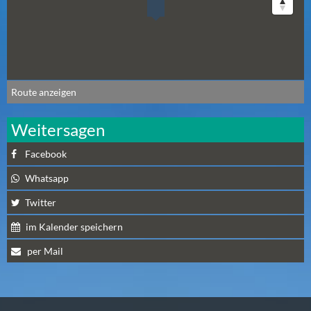
A
U
G
U
S
Route anzeigen
T
(
Weitersagen
1
7
Facebook
)
Whatsapp
S
Twitter
E
im Kalender speichern
P
T
per Mail
E
M
B