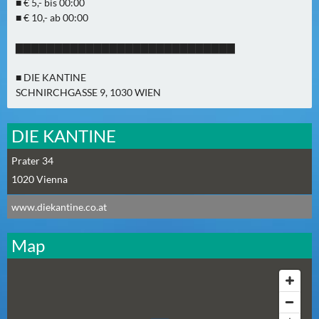
■ € 5,- bis 00:00
N
■ € 10,- ab 00:00
Ä
C
▇▇▇▇▇▇▇▇▇▇▇▇▇▇▇▇▇▇▇▇▇▇▇▇▇▇▇▇
H
S
■ DIE KANTINE
T
SCHNIRCHGASSE 9, 1030 WIEN
E
R
DIE KANTINE
S
A
Prater 34
M
1020
Vienna
S
www.diekantine.co.at
T
A
Map
G
(
0
)