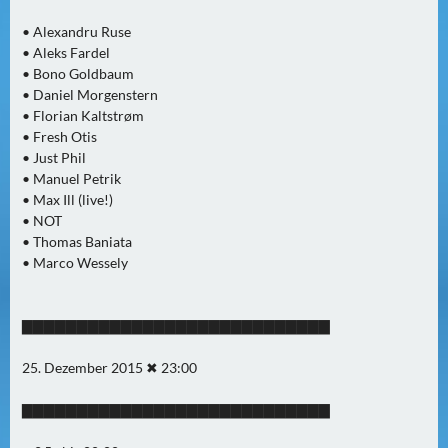
N
Ä
• Alexandru Ruse
C
• Aleks Fardel
H
• Bono Goldbaum
• Daniel Morgenstern
S
• Florian Kaltstrøm
T
• Fresh Otis
E
• Just Phil
R
• Manuel Petrik
F
• Max Ill (live!)
R
• NOT
E
• Thomas Baniata
• Marco Wessely
I
T
A
▇▇▇▇▇▇▇▇▇▇▇▇▇▇▇▇▇▇▇▇▇▇▇▇▇▇▇▇
G
(
25. Dezember 2015 ✖ 23:00
0
)
▇▇▇▇▇▇▇▇▇▇▇▇▇▇▇▇▇▇▇▇▇▇▇▇▇▇▇▇