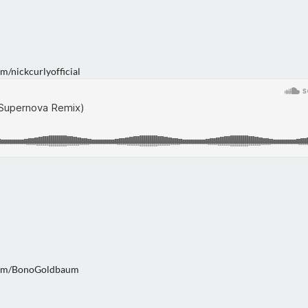
/nickcurlyofficial
com/BonoGoldbaum