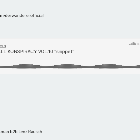
m/derwandererofficial
rtman b2b Lenz Rausch