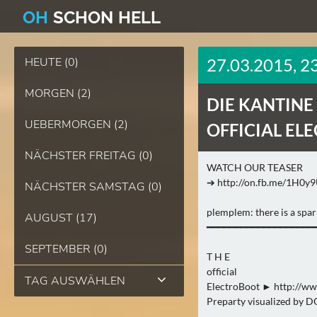
O
H
SCHO
N
HELL
HEUTE (0)
27.03.2015, 2
MORGEN (2)
DIE KANTINE
UEBERMORGEN (2)
OFFICIAL EL
NÄCHSTER FREITAG (0)
WATCH OUR TEASER
➔ http://on.fb.me/1H0y9
NÄCHSTER SAMSTAG (0)
plemplem: there is a spar
AUGUST (17)
━━━━━━━━━━━━━━━━━━━
SEPTEMBER (0)
T H E
official
TAG AUSWÄHLEN
ElectroBoot ► http://ww
Preparty visualized b