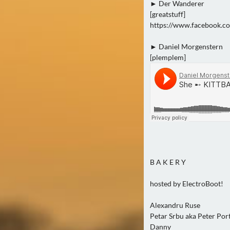
► Der Wanderer
[greatstuff]
https://www.facebook.co
► Daniel Morgenstern
[plemplem]
B A K E R Y
hosted by ElectroBoot!
Alexandru Ruse
Petar Srbu aka Peter Po
Danny