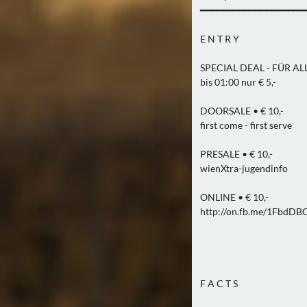
━━━━━━━━━━━━━━━━━━━
E N T R Y
SPECIAL DEAL - FÜR A
bis 01:00 nur € 5,-
DOORSALE • € 10,-
first come - first serve
PRESALE • € 10,-
wienXtra-jugendinfo
ONLINE • € 10,-
http://on.fb.me/1FbdDB
F A C T S