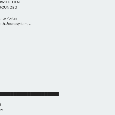
RNWITTCHEN
RROUNDED
nte Portas
, Soundsystem, ...
 ▇▇▇▇▇▇▇▇▇▇▇▇▇▇▇▇▇▇▇▇▇▇▇▇
t
t/