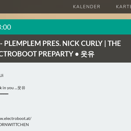
KALENDER
KART
3:00
 -
PLEMPLEM PRES. NICK CURLY | THE
ECTROBOOT PREPARTY • 웃유
Ui
k in you ...웃유
━━━━
w.electroboot.at/
y DORNWITTCHEN