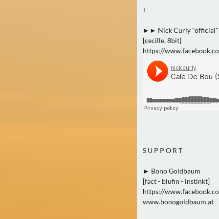
+
►► Nick Curly "official"
[cecille, 8bit]
https://www.facebook.com
S U P P O R T
► Bono Goldbaum
[fact - blufin - instinkt]
https://www.facebook.
www.bonogoldbaum.at