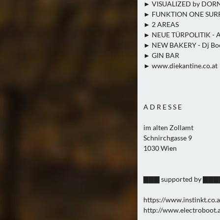
► VISUALIZED by DO
► FUNKTION ONE SU
► 2 AREAS
► NEUE TÜRPOLITIK - A
► NEW BAKERY - Dj Booth
► GIN BAR
► www.diekantine.co.at
A D R E S S E
im alten Zollamt
Schnirchgasse 9
1030 Wien
▇▇▇ supported by
https://www.instinkt.co.a
http://www.electroboot.a