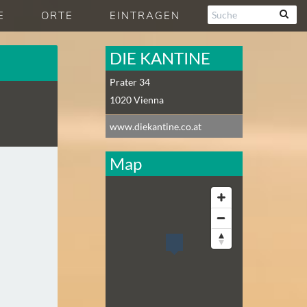
E
ORTE
EINTRAGEN
DIE KANTINE
Prater 34
1020
Vienna
www.diekantine.co.at
Map