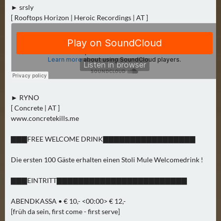
► srsly
A
[ Rooftops Horizon | Heroic Recordings | AT ]
U
G
U
S
T
(
1
► RYNO
7
[ Concrete | AT ]
)
www.concretekills.me
▇▇▇FREE WELCOME DRINK▇▇▇▇▇▇▇▇▇▇▇▇▇▇▇▇▇
S
E
Die ersten 100 Gäste erhalten einen Stoli Mule Welcomedrink !
P
T
▇▇▇EINTRITT▇▇▇▇▇▇▇▇▇▇▇▇▇▇▇▇▇▇▇▇▇▇▇▇
E
M
ABENDKASSA • € 10,- <00:00> € 12,-
B
[früh da sein, first come - first serve]