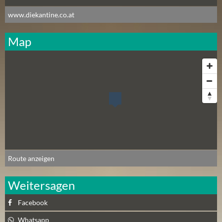
www.diekantine.co.at
Map
Route anzeigen
Weitersagen
Facebook
Whatsapp