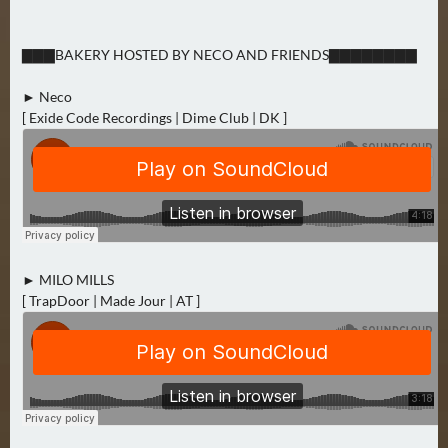
N
Ä
▇▇▇BAKERY HOSTED BY NECO AND FRIENDS▇▇▇▇▇▇▇▇
C
H
► Neco
S
[ Exide Code Recordings | Dime Club | DK ]
T
E
R
S
A
M
S
► MILO MILLS
T
[ TrapDoor | Made Jour | AT ]
A
G
(
0
)