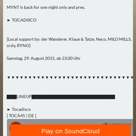
2
MYNT is back for one night only and pres.
)
► TOCADISCO
U
E
[Local support by: der Wanderer, Klaue & Tatze, Neco, MILO MILLS,
B
srsly, RYNO}
E
R
Samstag, 29. August 2015, ab 23.00 Uhr
M
O
▼▼▼▼▼▼▼▼▼▼▼▼▼▼▼▼▼▼▼▼▼▼▼▼▼▼▼▼▼▼
R
G
E
▇▇▇LINEUP▇▇▇▇▇▇▇▇▇▇▇▇▇▇▇▇▇▇▇▇▇▇▇▇▇
N
(
► Tocadisco
0
[ TOCA45 | DE ]
)