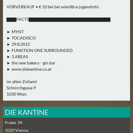
E
VORVERKAUF • € 10 bei bei wienXtra-jugendinfo
R
(
▇▇▇FACTS▇▇▇▇▇▇▇▇▇▇▇▇▇▇▇▇▇▇▇▇▇▇▇▇▇
0
)
► MYNT
► TOCADISCO
► 29.8.2015
► FUNKTION ONE SURROUNDED
► 3 AREAS
► the new bakery - gin bar
► www.diekantine.co.at
im alten Zollamt
Schnirchgasse 9
1030 Wien
DIE KANTINE
Prater 34
1020
Vienna