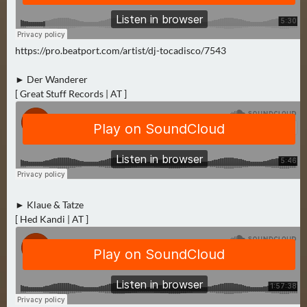
N
Ä
C
H
https://pro.beatport.com/artist/dj-tocadisco/7543
S
► Der Wanderer
T
[ Great Stuff Records | AT ]
E
R
F
R
E
I
T
► Klaue & Tatze
A
[ Hed Kandi | AT ]
G
(
0
)