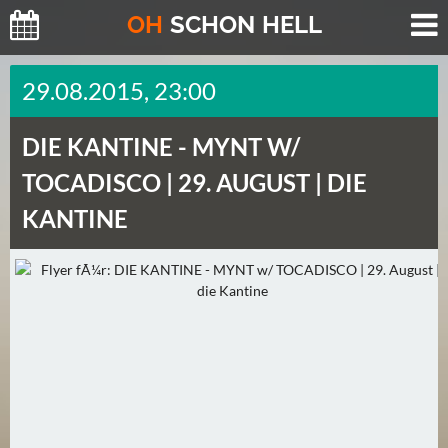
O
H
SCHO
N
HELL
H
29.08.2015, 23:00
E
U
DIE KANTINE -
MYNT W/
T
E
TOCADISCO | 29. AUGUST | DIE
(
KANTINE
2
)
M
O
R
G
E
N
(