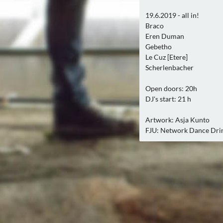
19.6.2019 - all in!
Braco
Eren Duman
Gebetho
Le Cuz [Etere]
Scherlenbacher
Open doors: 20h
DJ's start: 21 h
Artwork: Asja Kunto
FJU: Network Dance Drin