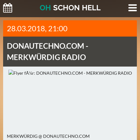
O
H
SCHO
N
HELL
H
28.03.2018, 21:00
E
U
DONAUTECHNO.COM -
T
E
MERKWÜRDIG RADIO
(
2
)
M
O
R
G
E
N
MERKWÜRDIG @ DONAUTECHNO.COM
(