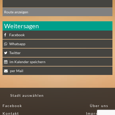
N
Ä
Route anzeigen
C
H
Weitersagen
S
T
Facebook
E
Whatsapp
R
S
Twitter
A
im Kalender speichern
M
S
per Mail
T
A
G
(
Stadt auswählen
0
Facebook
Über uns
)
Kontakt
Impressum