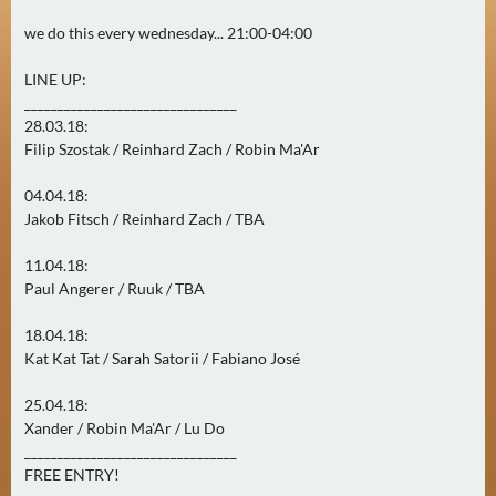
0
we do this every wednesday... 21:00-04:00
)
LINE UP:
U
________________________________
E
28.03.18:
Filip Szostak / Reinhard Zach / Robin Ma'Ar
B
E
04.04.18:
R
Jakob Fitsch / Reinhard Zach / TBA
M
O
11.04.18:
R
Paul Angerer / Ruuk / TBA
G
18.04.18:
E
Kat Kat Tat / Sarah Satorii / Fabiano José
N
(
25.04.18:
0
Xander / Robin Ma'Ar / Lu Do
)
________________________________
FREE ENTRY!