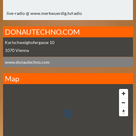
N
Ä
live-radio @ www.merkwuerdig.tv/radio
C
H
S
DONAUTECHNO.COM
T
Karlschweighofergasse 10
E
1070
Vienna
R
F
www.donautechno.com
R
E
Map
I
T
A
G
(
0
)