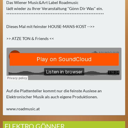
Das Wiener Music&Art Label Roadmusic
2
lädt wieder zu Ihrer Veranstaltung "Gönn Dir Was" ein.
)
*********************************************************
U
Dieses Mal mit feinster HOUSE-MANS-KOST -->>
E
>> ATZE TON & Friends <<
B
E
R
M
O
R
G
E
Auf die Plattenteller kommt nur die feinste Auslese an
N
Elektronischer Musik als auch eigene Produktionen.
(
2
www.roadmusic.at
)
ELEKTRO GÖNNER