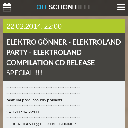
O
H
SCHO
N
HELL
H
22.02.2014, 22:00
E
U
ELEKTRO GÖNNER -
ELEKTROLAND
T
E
PARTY - ELEKTROLAND
(
COMPILATION CD RELEASE
0
)
SPECIAL !!!
M
*******************************************
O
*******************************************
R
realtime prod. proudly presents
G
*******************************************
E
SA 22.02.14 22:00
*******************************************
N
ELEKTROLAND @ ELEKTRO-GÖNNER
(