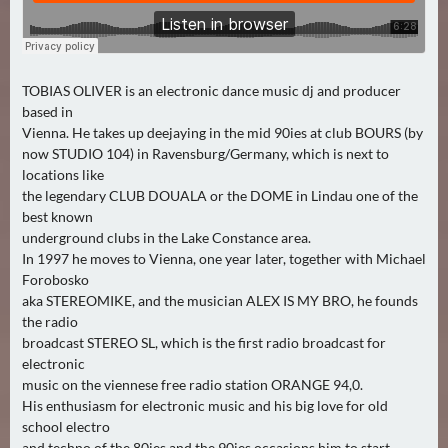
TOBIAS OLIVER is an electronic dance music dj and producer
based in
Vienna. He takes up deejaying in the mid 90ies at club BOURS (by
now STUDIO 104) in Ravensburg/Germany, which is next to
locations like
the legendary CLUB DOUALA or the DOME in Lindau one of the
best known
underground clubs in the Lake Constance area.
In 1997 he moves to Vienna, one year later, together with Michael
Forobosko
aka STEREOMIKE, and the musician ALEX IS MY BRO, he founds
the radio
broadcast STEREO SL, which is the first radio broadcast for
electronic
music on the viennese free radio station ORANGE 94,0.
His enthusiasm for electronic music and his big love for old
school electro
and techno of the 80ies and the 90ies occasions him to start