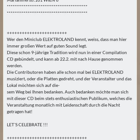
N
*******************************************
Ä
*******************************************
C
H
S
++++++++++++++++++++++++
T
Wer den Miniclub ELEKTROLAND kennt, weiss, dass man hier
E
immer großen Wert auf guten Sound legt.
Diese schon 9-jährige Tradition wird nun in einer Compilation
R
CD gebündelt, und kann ab 22.2. mit nach Hause genommen
F
werden.
R
Die Contributoren haben alle schon mal bei ELEKTROLAND
E
musiziert, oder die Platten gedreht, und der Veranstalter und das
I
Lokal möchten sich auf die-
T
sem Weg bei Ihnen bedanken. Auch bedanken möchte man sich
A
mit dieser CD beim stets enthusiastischen Publikum, welches die
Veranstaltung monatlich mit Leidenschaft durch die Nacht
G
getragen hat!
(
0
LET´S CELEBRATE !!!
)
++++++++++++++++++++++++++++++++