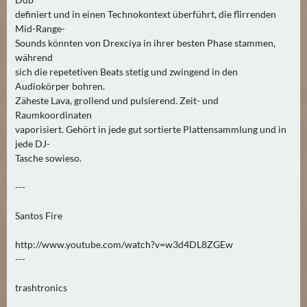
E
definiert und in einen Technokontext überführt, die flirrenden
R
Mid-Range-
(
Sounds könnten von Drexciya in ihrer besten Phase stammen,
0
während
)
sich die repetetiven Beats stetig und zwingend in den
Audiokörper bohren.
Zäheste Lava, grollend und pulsierend. Zeit- und
Raumkoordinaten
vaporisiert. Gehört in jede gut sortierte Plattensammlung und in
jede DJ-
Tasche sowieso.
---
Santos Fire
http://www.youtube.com/watch?v=w3d4DL8ZGEw
---
trashtronics