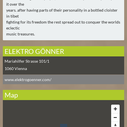
it over the
years. after having parts of their personality in a bottled cloister
in tibet
fighting for its freedom the rest spread out to conquer the worlds
eclectic
music treasures.
ELEKTRO GÖNNER
Mariahilfer Strasse 101/1
1060
Vienna
www.elektrogoenner.com/
Map