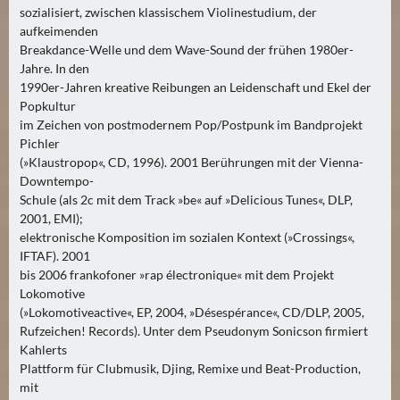
sozialisiert, zwischen klassischem Violinestudium, der
aufkeimenden
Breakdance-Welle und dem Wave-Sound der frühen 1980er-
Jahre. In den
1990er-Jahren kreative Reibungen an Leidenschaft und Ekel der
Popkultur
im Zeichen von postmodernem Pop/Postpunk im Bandprojekt
Pichler
(»Klaustropop«, CD, 1996). 2001 Berührungen mit der Vienna-
Downtempo-
Schule (als 2c mit dem Track »be« auf »Delicious Tunes«, DLP,
2001, EMI);
elektronische Komposition im sozialen Kontext (»Crossings«,
IFTAF). 2001
bis 2006 frankofoner »rap électronique« mit dem Projekt
Lokomotive
(»Lokomotiveactive«, EP, 2004, »Désespérance«, CD/DLP, 2005,
Rufzeichen! Records). Unter dem Pseudonym Sonicson firmiert
Kahlerts
Plattform für Clubmusik, Djing, Remixe und Beat-Production,
mit