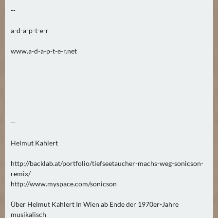
--
a-d-a-p-t-e-r
www.a-d-a-p-t-e-r.net
--
Helmut Kahlert
http://backlab.at/portfolio/tiefseetaucher-machs-weg-sonicson-
remix/
http://www.myspace.com/sonicson
Über Helmut Kahlert In Wien ab Ende der 1970er-Jahre
musikalisch