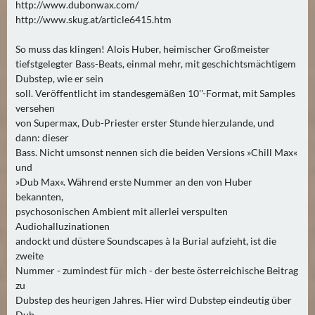
http://www.dubonwax.com/
A
http://www.skug.at/article6415.htm
U
G
So muss das klingen! Alois Huber, heimischer Großmeister
U
tiefstgelegter Bass-Beats, einmal mehr, mit geschichtsmächtigem
Dubstep, wie er sein
S
soll. Veröffentlicht im standesgemäßen 10''-Format, mit Samples
T
versehen
(
von Supermax, Dub-Priester erster Stunde hierzulande, und
1
dann: dieser
7
Bass. Nicht umsonst nennen sich die beiden Versions »Chill Max«
)
und
»Dub Max«. Während erste Nummer an den von Huber
bekannten,
S
psychosonischen Ambient mit allerlei verspulten
E
Audiohalluzinationen
P
andockt und düstere Soundscapes à la Burial aufzieht, ist die
T
zweite
E
Nummer - zumindest für mich - der beste österreichische Beitrag
M
zu
Dubstep des heurigen Jahres. Hier wird Dubstep eindeutig über
B
Dub