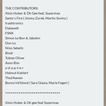
N
Ä
THE CONTRIBUTORS:
Alois Huber & Oh Gee feat. Supermax
C
Santo`s Fire ( Jimmy Zurek, Martin Sovinz )
H
trashtronics
S
Datawelt
T
FSNK
E
Simon Le Bon & Jakobin
R
Don Lo
S
Nino Sebelic
Binär
A
Tobias Oliver
M
Avon Rim
S
a-d-a-p-t-e-r
T
Helmut Kahlert
A
The24seven
G
Bunny'n'd'blond ( Sara Glaxia, Marie Fegerl )
(
+++++++++++++++++++++++++++++
0
)
Alois Huber & Oh gee feat Supermax