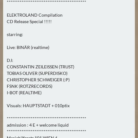
*******************************************
0
)
ELEKTROLAND Compilation
CD Release Special !!!!!
U
E
starring:
B
Live: BINÄR (realtime)
E
R
DJ:
M
CONSTANTIN ZEILEISSEN (TRUST)
O
TOBIAS OLIVER (SUPERDISKO)
R
CHRISTOPHER SCHWEIGER (:P)
G
FSNK (ROTZRECORDS)
I-BOT (REALTIME)
E
N
Visuals: HAUPTSTADT + 010ptix
(
0
*******************************************
)
admission : 4 E + welcome liquid
*******************************************
Mariahilferstr.101 WIEN 6