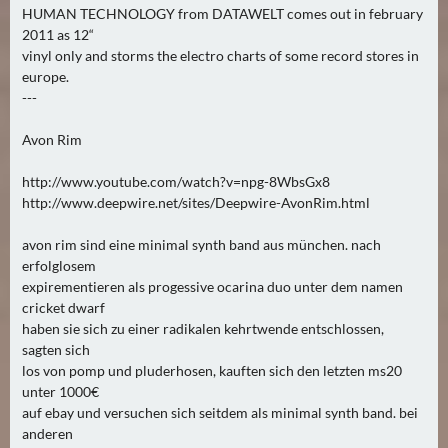
HUMAN TECHNOLOGY from DATAWELT comes out in february
2011 as 12“
vinyl only and storms the electro charts of some record stores in
europe.
---
Avon Rim
http://www.youtube.com/watch?v=npg-8WbsGx8
http://www.deepwire.net/sites/Deepwire-AvonRim.html
avon rim sind eine minimal synth band aus münchen. nach
erfolglosem
expirementieren als progessive ocarina duo unter dem namen
cricket dwarf
haben sie sich zu einer radikalen kehrtwende entschlossen,
sagten sich
los von pomp und pluderhosen, kauften sich den letzten ms20
unter 1000€
auf ebay und versuchen sich seitdem als minimal synth band. bei
anderen