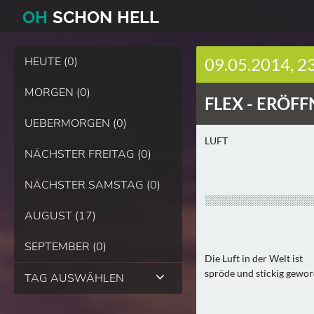
O
H
SCHO
N
HELL
HEUTE (0)
09.05.2014, 2
MORGEN (0)
FLEX -
ERÖFFN
UEBERMORGEN (0)
LUFT
NÄCHSTER FREITAG (0)
NÄCHSTER SAMSTAG (0)
░░░░░░░░░░░░░░░
AUGUST (17)
SEPTEMBER (0)
Die Luft in der Welt ist
spröde und stickig gewor
TAG AUSWÄHLEN