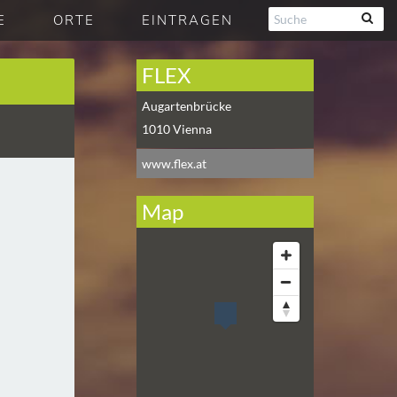
E
ORTE
EINTRAGEN
FLEX
Augartenbrücke
1010
Vienna
www.flex.at
Map