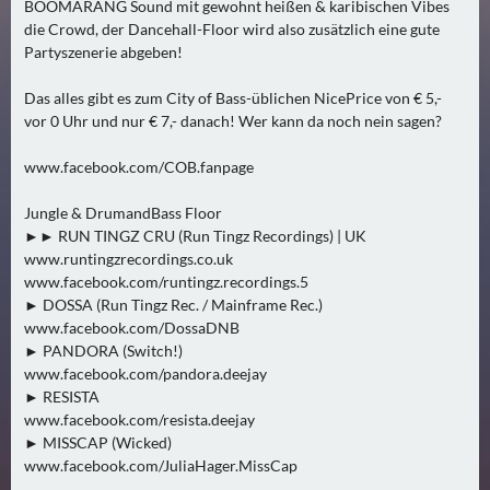
N
BOOMARANG Sound mit gewohnt heißen & karibischen Vibes
Ä
die Crowd, der Dancehall-Floor wird also zusätzlich eine gute
Partyszenerie abgeben!
C
H
Das alles gibt es zum City of Bass-üblichen NicePrice von € 5,-
S
vor 0 Uhr und nur € 7,- danach! Wer kann da noch nein sagen?
T
E
www.facebook.com/COB.fanpage
R
F
Jungle & DrumandBass Floor
►► RUN TINGZ CRU (Run Tingz Recordings) | UK
R
www.runtingzrecordings.co.uk
E
www.facebook.com/runtingz.recordings.5
I
► DOSSA (Run Tingz Rec. / Mainframe Rec.)
T
www.facebook.com/DossaDNB
A
► PANDORA (Switch!)
G
www.facebook.com/pandora.deejay
(
► RESISTA
www.facebook.com/resista.deejay
0
► MISSCAP (Wicked)
)
www.facebook.com/JuliaHager.MissCap