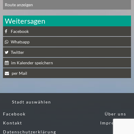
E
Route anzeigen
R
(
Weitersagen
0
)
Facebook
Whatsapp
Twitter
im Kalender speichern
per Mail
Stadt auswählen
Facebook
Über uns
Kontakt
Impressum
Datenschutzerklärung