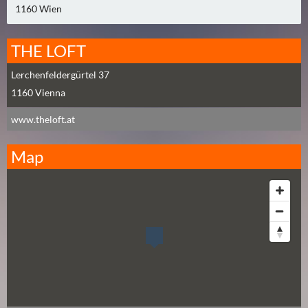
1160 Wien
A
U
G
THE LOFT
U
Lerchenfeldergürtel 37
S
1160
Vienna
T
(
www.theloft.at
1
7
Map
)
S
E
P
T
E
M
B