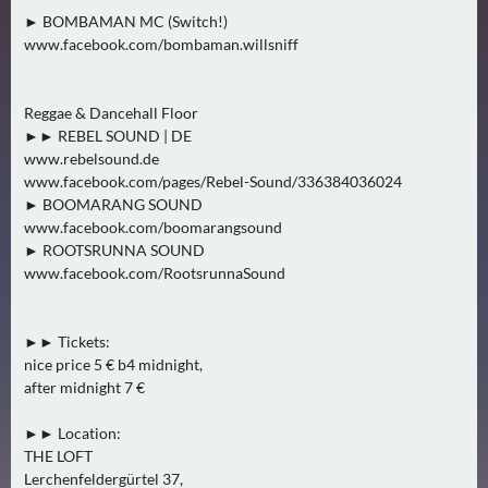
N
► BOMBAMAN MC (Switch!)
Ä
www.facebook.com/bombaman.willsniff
C
H
Reggae & Dancehall Floor
S
►► REBEL SOUND | DE
T
www.rebelsound.de
E
www.facebook.com/pages/Rebel-Sound/336384036024
R
► BOOMARANG SOUND
S
www.facebook.com/boomarangsound
A
► ROOTSRUNNA SOUND
M
www.facebook.com/RootsrunnaSound
S
T
►► Tickets:
A
nice price 5 € b4 midnight,
G
after midnight 7 €
(
0
►► Location:
)
THE LOFT
Lerchenfeldergürtel 37,