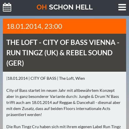
O
H
SCHO
N
HELL
H
18.01.2014, 23:00
E
U
THE LOFT -
CITY OF BASS VIENNA -
T
E
RUN TINGZ (UK) & REBEL SOUND
(
(GER)
0
)
|18.01.2014 | CITY OF BASS | The Loft, Wien
M
City of Bass startet im neuen Jahr mit altbewährtem Konzept
O
aber in ganz besonderer Variante durch: Jungle & Drum`N`Bass
R
trifft auch am 18.01.2014 auf Reggae & Dancehall - diesmal aber
G
mit dem Zusatz, dass auf beiden Floors internationale Acts
E
präsentiert werden!
N
(
Die Run Tingz Cru haben sich mit ihrem eigenen Label Run Tingz