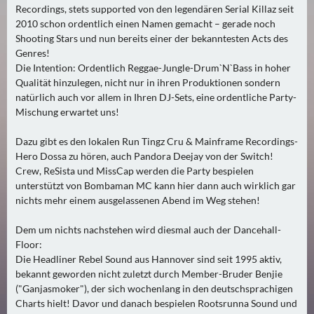
Recordings, stets supported von den legendären Serial Killaz seit
2
2010 schon ordentlich einen Namen gemacht – gerade noch
)
Shooting Stars und nun bereits einer der bekanntesten Acts des
Genres!
U
Die Intention: Ordentlich Reggae-Jungle-Drum`N`Bass in hoher
E
Qualität hinzulegen, nicht nur in ihren Produktionen sondern
B
natürlich auch vor allem in Ihren DJ-Sets, eine ordentliche Party-
E
Mischung erwartet uns!
R
Dazu gibt es den lokalen Run Tingz Cru & Mainframe Recordings-
M
Hero Dossa zu hören, auch Pandora Deejay von der Switch!
O
Crew, ReSista und MissCap werden die Party bespielen
R
unterstützt von Bombaman MC kann hier dann auch wirklich gar
G
nichts mehr einem ausgelassenen Abend im Weg stehen!
E
N
Dem um nichts nachstehen wird diesmal auch der Dancehall-
Floor:
(
Die Headliner Rebel Sound aus Hannover sind seit 1995 aktiv,
2
bekannt geworden nicht zuletzt durch Member-Bruder Benjie
)
("Ganjasmoker"), der sich wochenlang in den deutschsprachigen
Charts hielt! Davor und danach bespielen Rootsrunna Sound und