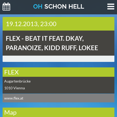
O
H
SCHO
N
HELL
H
19.12.2013, 23:00
E
U
FLEX -
BEAT IT FEAT. DKAY,
T
E
PARANOIZE, KIDD RUFF, LOKEE
(
0
)
FLEX
M
Augartenbrücke
O
1010
Vienna
R
G
www.flex.at
E
N
Map
(