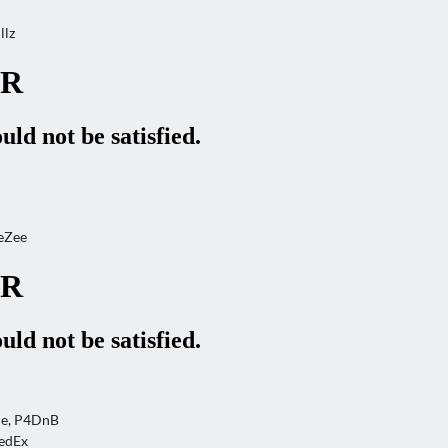
llz
eZee
me, P4DnB
edEx