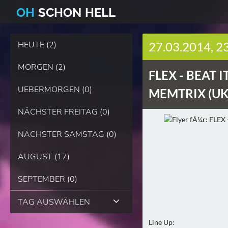
O
H
SCHO
N
HELL
HEUTE (2)
27.03.2014, 2
MORGEN (2)
FLEX -
BEAT I
UEBERMORGEN (0)
MEMTRIX (UK)
NÄCHSTER FREITAG (0)
NÄCHSTER SAMSTAG (0)
AUGUST (17)
SEPTEMBER (0)
TAG AUSWÄHLEN
Line Up: