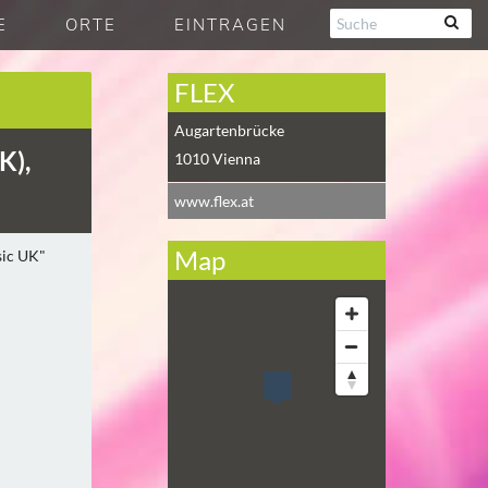
E
ORTE
EINTRAGEN
FLEX
Augartenbrücke
K),
1010
Vienna
www.flex.at
Map