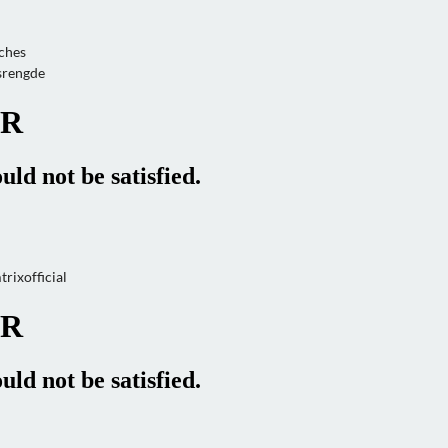
nches
srengde
ixofficial