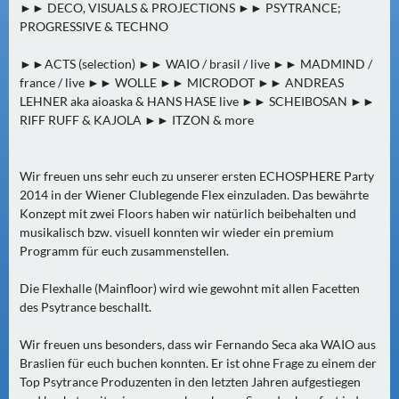
►► DECO, VISUALS & PROJECTIONS ►► PSYTRANCE;
0
PROGRESSIVE & TECHNO
)
►►ACTS (selection) ►► WAIO / brasil / live ►► MADMIND /
U
france / live ►► WOLLE ►► MICRODOT ►► ANDREAS
E
LEHNER aka aioaska & HANS HASE live ►► SCHEIBOSAN ►►
RIFF RUFF & KAJOLA ►► ITZON & more
B
E
R
Wir freuen uns sehr euch zu unserer ersten ECHOSPHERE Party
M
2014 in der Wiener Clublegende Flex einzuladen. Das bewährte
O
Konzept mit zwei Floors haben wir natürlich beibehalten und
R
musikalisch bzw. visuell konnten wir wieder ein premium
G
Programm für euch zusammenstellen.
E
Die Flexhalle (Mainfloor) wird wie gewohnt mit allen Facetten
N
des Psytrance beschallt.
(
2
Wir freuen uns besonders, dass wir Fernando Seca aka WAIO aus
)
Braslien für euch buchen konnten. Er ist ohne Frage zu einem der
Top Psytrance Produzenten in den letzten Jahren aufgestiegen