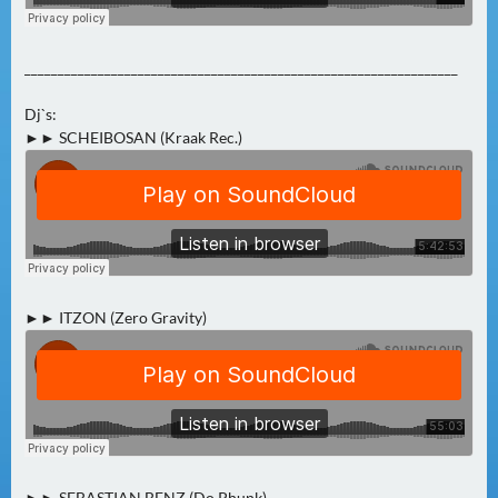
_________________________________________________________________
Dj`s:
►► SCHEIBOSAN (Kraak Rec.)
►► ITZON (Zero Gravity)
►► SEBASTIAN BENZ (Do.Phunk)