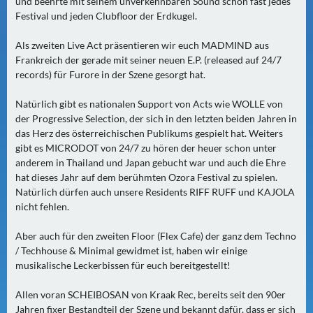
N
und beehrte mit seinem unverkennbaren Sound schon fast jedes
Festival und jeden Clubfloor der Erdkugel.
Ä
C
Als zweiten Live Act präsentieren wir euch MADMIND aus
H
Frankreich der gerade mit seiner neuen E.P. (released auf 24/7
S
records) für Furore in der Szene gesorgt hat.
T
E
Natürlich gibt es nationalen Support von Acts wie WOLLE von
R
der Progressive Selection, der sich in den letzten beiden Jahren in
das Herz des österreichischen Publikums gespielt hat. Weiters
F
gibt es MICRODOT von 24/7 zu hören der heuer schon unter
R
anderem in Thailand und Japan gebucht war und auch die Ehre
E
hat dieses Jahr auf dem berühmten Ozora Festival zu spielen.
I
Natürlich dürfen auch unsere Residents RIFF RUFF und KAJOLA
T
nicht fehlen.
A
G
Aber auch für den zweiten Floor (Flex Cafe) der ganz dem Techno
/ Techhouse & Minimal gewidmet ist, haben wir einige
(
musikalische Leckerbissen für euch bereitgestellt!
0
)
Allen voran SCHEIBOSAN von Kraak Rec, bereits seit den 90er
Jahren fixer Bestandteil der Szene und bekannt dafür, dass er sich