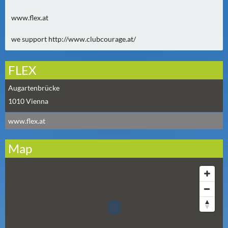
www.flex.at
we support http://www.clubcourage.at/
FLEX
Augartenbrücke
1010
Vienna
www.flex.at
Map