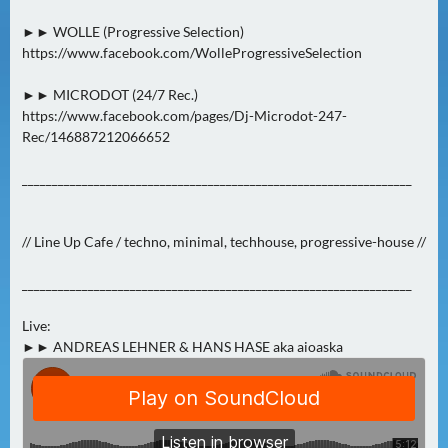
E
R
►► WOLLE (Progressive Selection)
(
https://www.facebook.com/WolleProgressiveSelection
0
►► MICRODOT (24/7 Rec.)
)
https://www.facebook.com/pages/Dj-Microdot-247-
Rec/146887212066652
_________________________________________________________________
// Line Up Cafe / techno, minimal, techhouse, progressive-house //
_________________________________________________________________
Live:
►► ANDREAS LEHNER & HANS HASE aka aioaska