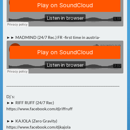
A
U
G
U
S
►► MADMIND (24/7 Rec.) FR -first time in austria-
T
(
1
7
)
S
_________________________________________________________________
E
P
Dj`s:
►► RIFF RUFF (24/7 Rec)
T
https://www.facebook.com/djriffruff
E
M
►► KAJOLA (Zero Gravity)
B
https://www.facebook.com/djkajola