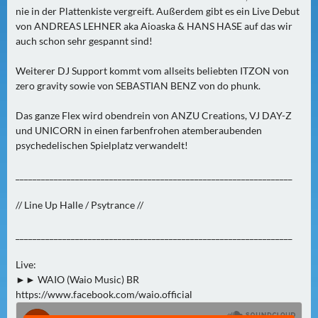
N
nie in der Plattenkiste vergreift. Außerdem gibt es ein Live Debut
Ä
von ANDREAS LEHNER aka Aioaska & HANS HASE auf das wir
C
auch schon sehr gespannt sind!
H
Weiterer DJ Support kommt vom allseits beliebten ITZON von
S
zero gravity sowie von SEBASTIAN BENZ von do phunk.
T
E
Das ganze Flex wird obendrein von ANZU Creations, VJ DAY-Z
R
und UNICORN in einen farbenfrohen atemberaubenden
S
psychedelischen Spielplatz verwandelt!
A
_________________________________________________________________
M
S
// Line Up Halle / Psytrance //
T
A
_________________________________________________________________
G
(
Live:
0
►► WAIO (Waio Music) BR
https://www.facebook.com/waio.official
)