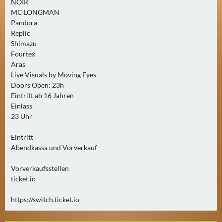
NOIR
2
MC LONGMAN
)
Pandora
Replic
U
Shimazu
Fourtex
E
Aras
B
Live Visuals by Moving Eyes
E
Doors Open: 23h
R
Eintritt ab 16 Jahren
M
Einlass
O
23 Uhr
R
Eintritt
G
Abendkassa und Vorverkauf
E
N
Vorverkaufsstellen
(
ticket.io
0
)
https://switch.ticket.io