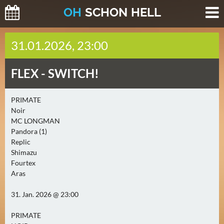
O
H
SCHO
N
HELL
H
31.01.2026, 23:00
E
U
FLEX -
SWITCH!
T
E
(
PRIMATE
Noir
2
MC LONGMAN
)
Pandora (1)
Replic
M
Shimazu
O
Fourtex
R
Aras
G
31. Jan. 2026 @ 23:00
E
N
PRIMATE
(