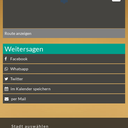
N
Ä
C
H
S
Route anzeigen
T
E
Weitersagen
R
F
Facebook
R
E
Whatsapp
I
Twitter
T
im Kalender speichern
A
G
per Mail
(
0
)
Stadt auswählen