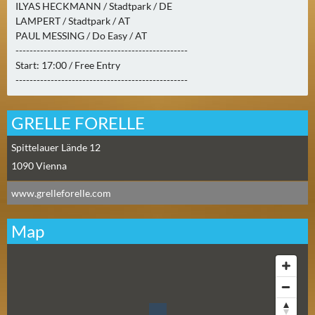
ILYAS HECKMANN / Stadtpark / DE
0
LAMPERT / Stadtpark / AT
)
PAUL MESSING / Do Easy / AT
-------------------------------------------------
U
Start: 17:00 / Free Entry
E
-------------------------------------------------
B
E
GRELLE FORELLE
R
M
Spittelauer Lände 12
O
1090
Vienna
R
www.grelleforelle.com
G
E
Map
N
(
0
)