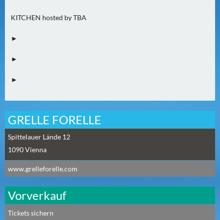
0
KITCHEN hosted by TBA
)
►
U
E
►
B
E
►
R
M
O
GRELLE FORELLE
R
Spittelauer Lände 12
G
E
1090
Vienna
N
www.grelleforelle.com
(
0
Vorverkauf
)
Tickets sichern