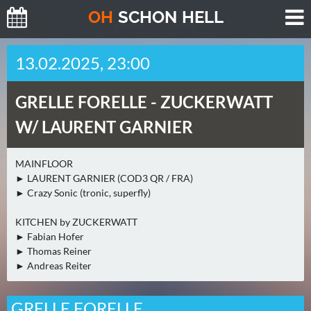
O
H
SCHO
N
HELL
H
13.02.2025, 23:00
E
U
GRELLE FORELLE -
ZUCKERWATT
T
E
W/ LAURENT GARNIER
(
0
MAINFLOOR
)
► LAURENT GARNIER (COD3 QR / FRA)
► Crazy Sonic (tronic, superfly)
M
O
KITCHEN by ZUCKERWATT
► Fabian Hofer
R
► Thomas Reiner
G
► Andreas Reiter
E
N
GRELLE FORELLE
(