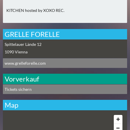
2
KITCHEN hosted by XOXO REC.
)
U
E
GRELLE FORELLE
B
Spittelauer Lände 12
E
1090
Vienna
R
M
www.grelleforelle.com
O
R
Vorverkauf
G
E
Tickets sichern
N
(
Map
0
)