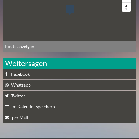
N
Ä
C
H
S
T
E
Route anzeigen
R
F
Weitersagen
R
Facebook
E
I
Whatsapp
T
Twitter
A
G
im Kalender speichern
(
per Mail
0
)