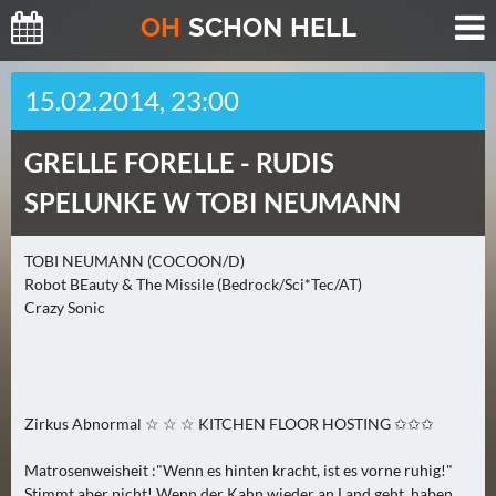
O
H
SCHO
N
HELL
H
15.02.2014, 23:00
E
U
GRELLE FORELLE -
RUDIS
T
E
SPELUNKE W TOBI NEUMANN
(
0
TOBI NEUMANN (COCOON/D)
)
Robot BEauty & The Missile (Bedrock/Sci*Tec/AT)
Crazy Sonic
M
O
R
G
Zirkus Abnormal ☆ ☆ ☆ KITCHEN FLOOR HOSTING ✩✩✩
E
N
Matrosenweisheit :"Wenn es hinten kracht, ist es vorne ruhig!"
(
Stimmt aber nicht! Wenn der Kahn wieder an Land geht, haben