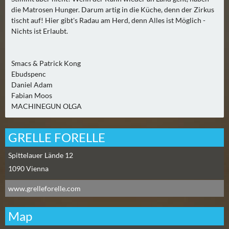
0
die Matrosen Hunger. Darum artig in die Küche, denn der Zirkus
)
tischt auf! Hier gibt's Radau am Herd, denn Alles ist Möglich -
Nichts ist Erlaubt.
U
E
Smacs & Patrick Kong
B
Ebudspenc
E
Daniel Adam
R
Fabian Moos
M
MACHINEGUN OLGA
O
R
GRELLE FORELLE
G
E
Spittelauer Lände 12
N
1090
Vienna
(
www.grelleforelle.com
0
)
Map