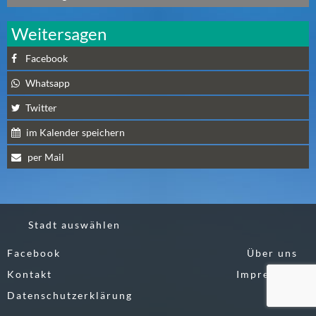
N
Ä
Weitersagen
C
H
Facebook
S
Whatsapp
T
E
Twitter
R
im Kalender speichern
S
per Mail
A
M
S
T
Stadt auswählen
A
G
Facebook
Über uns
(
Kontakt
Impressum
0
)
Datenschutzerklärung