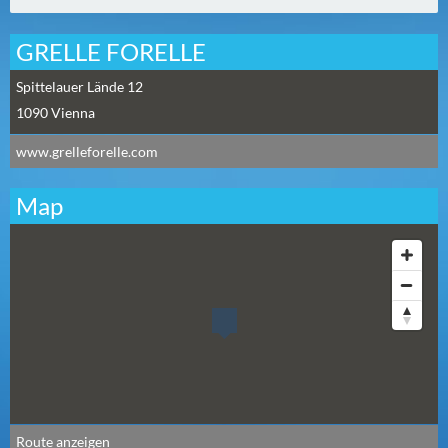
N
Ä
GRELLE FORELLE
C
H
Spittelauer Lände 12
S
1090
Vienna
T
E
www.grelleforelle.com
R
F
Map
R
E
I
T
A
G
(
0
)
Route anzeigen