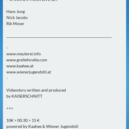
0
)
Hans Jung
Nick Jacobs
Rik Moser
U
E
_____________________________________________________________
B
E
-
R
www.meuterei.info
M
www.grelleforelle.com
www.kaahee.at
O
www.wienerjugendstil.at
R
-
G
E
Videostory written and produced
N
by KAISERSCHNITT
(
0
<><
)
10€ > 00:30 > 15 €
powered by Kaahee & Wiener Jugendstil