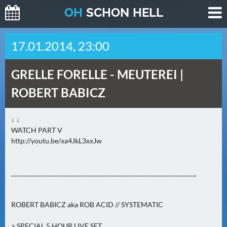
O
H
SCHO
N
HELL
H
17.01.2014, 23:00
E
U
GRELLE FORELLE -
MEUTEREI |
T
E
ROBERT BABICZ
(
0
↓ ↓
)
WATCH PART V
http://youtu.be/xa4JkL3xxJw
M
O
_____________________________________________________________
R
G
E
ROBERT BABICZ aka ROB ACID // SYSTEMATIC
N
(
> SPECIAL 5 HOUR LIVE SET