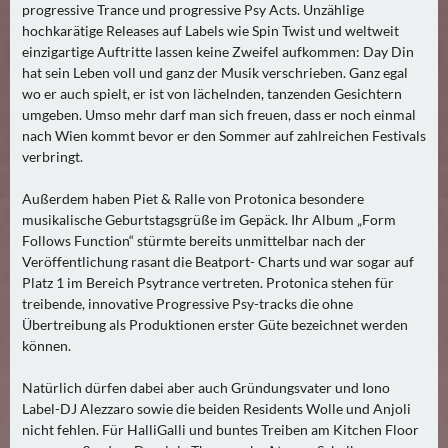
progressive Trance und progressive Psy Acts. Unzählige
hochkarätige Releases auf Labels wie Spin Twist und weltweit
einzigartige Auftritte lassen keine Zweifel aufkommen: Day Din
hat sein Leben voll und ganz der Musik verschrieben. Ganz egal
wo er auch spielt, er ist von lächelnden, tanzenden Gesichtern
umgeben. Umso mehr darf man sich freuen, dass er noch einmal
nach Wien kommt bevor er den Sommer auf zahlreichen Festivals
verbringt.
Außerdem haben Piet & Ralle von Protonica besondere
musikalische Geburtstagsgrüße im Gepäck. Ihr Album „Form
Follows Function“ stürmte bereits unmittelbar nach der
Veröffentlichung rasant die Beatport- Charts und war sogar auf
Platz 1 im Bereich Psytrance vertreten. Protonica stehen für
treibende, innovative Progressive Psy-tracks die ohne
Übertreibung als Produktionen erster Güte bezeichnet werden
können.
Natürlich dürfen dabei aber auch Gründungsvater und Iono
Label-DJ Alezzaro sowie die beiden Residents Wolle und Anjoli
nicht fehlen. Für HalliGalli und buntes Treiben am Kitchen Floor