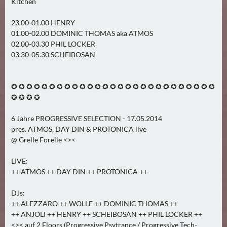
Kitchen
A
U
23.00-01.00 HENRY
01.00-02.00 DOMINIC THOMAS aka ATMOS
G
02.00-03.30 PHIL LOCKER
U
03.30-05.30 SCHEIBOSAN
S
T
(
✪ ✪ ✪ ✪ ✪ ✪ ✪ ✪ ✪ ✪ ✪ ✪ ✪ ✪ ✪ ✪ ✪ ✪ ✪ ✪ ✪ ✪ ✪ ✪ ✪ ✪ ✪
1
✪ ✪ ✪ ✪
7
6 Jahre PROGRESSIVE SELECTION - 17.05.2014
)
pres. ATMOS, DAY DIN & PROTONICA live
@ Grelle Forelle <><
S
E
LIVE:
P
++ ATMOS ++ DAY DIN ++ PROTONICA ++
T
E
DJs:
++ ALEZZARO ++ WOLLE ++ DOMINIC THOMAS ++
M
++ ANJOLI ++ HENRY ++ SCHEIBOSAN ++ PHIL LOCKER ++
B
<>< auf 2 Floors (Progressive Psytrance / Progressive Tech-