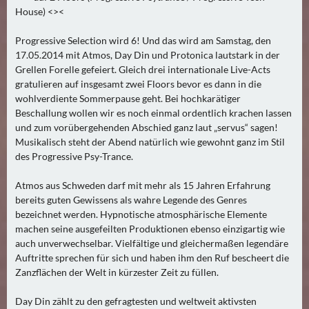
E
House) <><
R
(
Progressive Selection wird 6! Und das wird am Samstag, den
0
17.05.2014 mit Atmos, Day Din und Protonica lautstark in der
)
Grellen Forelle gefeiert. Gleich drei internationale Live-Acts
gratulieren auf insgesamt zwei Floors bevor es dann in die
wohlverdiente Sommerpause geht. Bei hochkarätiger
Beschallung wollen wir es noch einmal ordentlich krachen lassen
und zum vorübergehenden Abschied ganz laut „servus“ sagen!
Musikalisch steht der Abend natürlich wie gewohnt ganz im Stil
des Progressive Psy-Trance.
Atmos aus Schweden darf mit mehr als 15 Jahren Erfahrung
bereits guten Gewissens als wahre Legende des Genres
bezeichnet werden. Hypnotische atmosphärische Elemente
machen seine ausgefeilten Produktionen ebenso einzigartig wie
auch unverwechselbar. Vielfältige und gleichermaßen legendäre
Auftritte sprechen für sich und haben ihm den Ruf bescheert die
Zanzflächen der Welt in kürzester Zeit zu füllen.
Day Din zählt zu den gefragtesten und weltweit aktivsten