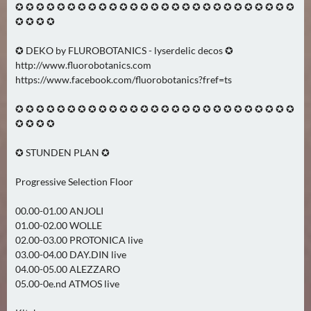
N
✪ ✪ ✪ ✪ ✪ ✪ ✪ ✪ ✪ ✪ ✪ ✪ ✪ ✪ ✪ ✪ ✪ ✪ ✪ ✪ ✪ ✪ ✪ ✪ ✪ ✪ ✪
✪ ✪ ✪ ✪
Ä
C
✪ DEKO by FLUROBOTANICS - lyserdelic decos ✪
H
http://www.fluorobotanics.com
S
https://www.facebook.com/fluorobotanics?fref=ts
T
E
✪ ✪ ✪ ✪ ✪ ✪ ✪ ✪ ✪ ✪ ✪ ✪ ✪ ✪ ✪ ✪ ✪ ✪ ✪ ✪ ✪ ✪ ✪ ✪ ✪ ✪ ✪
R
✪ ✪ ✪ ✪
S
✪ STUNDEN PLAN ✪
A
M
Progressive Selection Floor
S
T
00.00-01.00 ANJOLI
A
01.00-02.00 WOLLE
G
02.00-03.00 PROTONICA live
03.00-04.00 DAY.DIN live
(
04.00-05.00 ALEZZARO
0
05.00-0e.nd ATMOS live
)