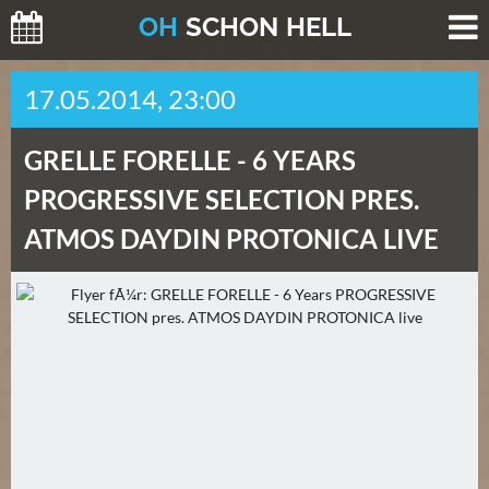
O
H
SCHO
N
HELL
H
17.05.2014, 23:00
E
U
GRELLE FORELLE -
6 YEARS
T
E
PROGRESSIVE SELECTION PRES.
(
ATMOS DAYDIN PROTONICA LIVE
0
)
M
O
R
G
E
N
(