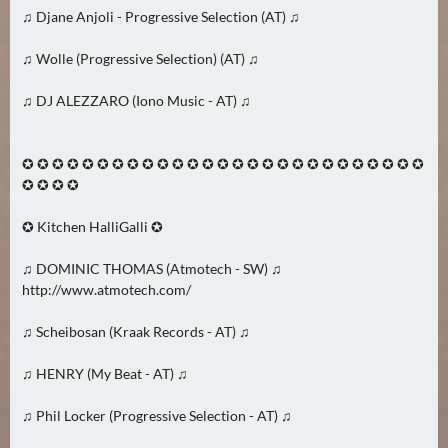
N
♫ Djane Anjoli - Progressive Selection (AT) ♫
Ä
C
♫ Wolle (Progressive Selection) (AT) ♫
H
S
♫ DJ ALEZZARO (Iono Music - AT) ♫
T
E
✪ ✪ ✪ ✪ ✪ ✪ ✪ ✪ ✪ ✪ ✪ ✪ ✪ ✪ ✪ ✪ ✪ ✪ ✪ ✪ ✪ ✪ ✪ ✪ ✪ ✪ ✪
R
✪ ✪ ✪ ✪
F
R
✪ Kitchen HalliGalli ✪
E
I
♫ DOMINIC THOMAS (Atmotech - SW) ♫
T
http://www.atmotech.com/
A
♫ Scheibosan (Kraak Records - AT) ♫
G
(
♫ HENRY (My Beat - AT) ♫
0
)
♫ Phil Locker (Progressive Selection - AT) ♫