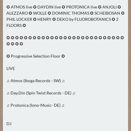
2
✪ ATMOS live ✪ DAYDIN live ✪ PROTONICA live ✪ ANJOLI ✪
)
ALEZZARO ✪ WOLLE ✪ DOMINIC THOMAS ✪ SCHEIBOSAN ✪
PHIL LOCKER ✪ HENRY ✪ DEKO by FLUOROBOTANICS ✪ 2
FLOORS ✪
U
E
✪ ✪ ✪ ✪ ✪ ✪ ✪ ✪ ✪ ✪ ✪ ✪ ✪ ✪ ✪ ✪ ✪ ✪ ✪ ✪ ✪ ✪ ✪ ✪ ✪ ✪ ✪
B
✪ ✪ ✪ ✪
E
R
✪ Progressive Selection Floor ✪
M
O
LIVE
R
♫ Atmos (Iboga Records - SW) ♫
G
E
♫ Day.Din (Spin Twist Records - DE) ♫
N
(
♫ Protonica (Iono-Music- DE) ♫
2
)
DJ