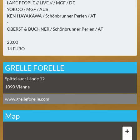
LAKE PEOPLE // LIVE // / MGF / DE
2
YOKOO / MGF / AUS
)
KEN HAYAKAWA / Schönbrunner Perlen / AT
-
U
OBERST & BUCHNER / Schönbrunner Perlen / AT
E
23:00
B
14 EURO
E
R
M
GRELLE FORELLE
O
Spittelauer Lände 12
R
1090
Vienna
G
E
www.grelleforelle.com
N
(
Map
0
)