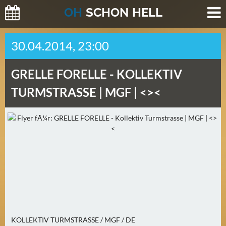
O
H
SCHO
N
HELL
H
30.04.2014, 23:00
E
U
GRELLE FORELLE -
KOLLEKTIV
T
E
TURMSTRASSE | MGF | <><
(
2
)
M
O
R
G
E
N
KOLLEKTIV TURMSTRASSE / MGF / DE
(