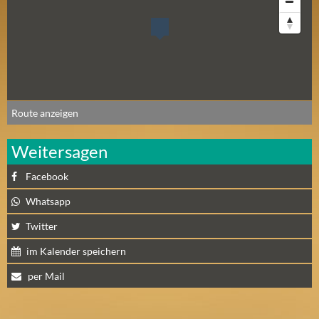
N
Ä
C
H
S
T
E
Route anzeigen
R
F
Weitersagen
R
E
Facebook
I
Whatsapp
T
A
Twitter
G
im Kalender speichern
(
0
per Mail
)